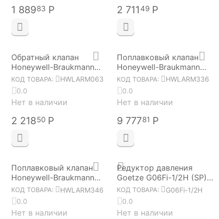
1 889
Р
2 711
Р
83
49
Обратный клапан
Поплавковый клапан
Honeywell-Braukmann
Honeywell-Braukmann
RV284-3/4A
VR170-1"A HWLARM336
HWLARM063
HWLARM336
КОД ТОВАРА:
КОД ТОВАРА:
HWLARM063
0.0
0.0
Нет в наличии
Нет в наличии
2 218
Р
9 777
Р
50
81
Поплавковый клапан
Редуктор давления
Honeywell-Braukmann
Goetze G06Fi-1/2H (SP)
VR170-2"A HWLARM346
(для горячей воды,
HWLARM346
G06Fi-1/2H
КОД ТОВАРА:
КОД ТОВАРА:
нерж., 1/2")
0.0
0.0
Нет в наличии
Нет в наличии