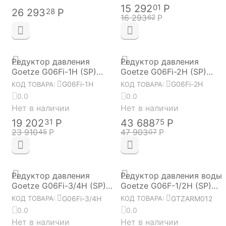
15 292
Р
01
26 293
Р
28
16 293
Р
62
Редуктор давления
Редуктор давления
Goetze G06Fi-1H (SP)
Goetze G06Fi-2H (SP)
(для горячей воды,
(для горячей воды,
G06Fi-1H
G06Fi-2H
КОД ТОВАРА:
КОД ТОВАРА:
нерж., 1")
нерж., 2")
0.0
0.0
Нет в наличии
Нет в наличии
19 202
Р
43 688
Р
31
75
23 910
Р
47 903
Р
45
07
Редуктор давления
Редуктор давления воды
Goetze G06Fi-3/4H (SP)
Goetze G06F-1/2H (SP)
(для горячей воды,
GTZARM012
G06Fi-3/4H
GTZARM012
КОД ТОВАРА:
КОД ТОВАРА:
нерж., 3/4")
0.0
0.0
Нет в наличии
Нет в наличии