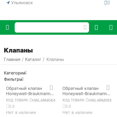
Ульяновск
Клапаны
Главная
/
Каталог
/
Клапаны
Категории
Фильтры
Обратный клапан
Обратный клапан
Honeywell-Braukmann
Honeywell-Braukmann
RV284-1/2A HWLARM064
RV284-1A HWLARM065
HWLARM064
HWLARM065
КОД ТОВАРА:
КОД ТОВАРА:
0.0
0.0
Нет в наличии
Нет в наличии