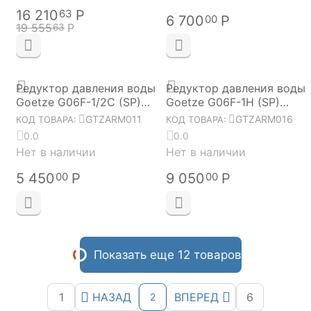
16 210
Р
63
6 700
Р
00
19 555
Р
63
Редуктор давления воды
Редуктор давления воды
Goetze G06F-1/2С (SP)
Goetze G06F-1H (SP)
GTZARM011
GTZARM016
GTZARM011
GTZARM016
КОД ТОВАРА:
КОД ТОВАРА:
0.0
0.0
Нет в наличии
Нет в наличии
5 450
Р
9 050
Р
00
00
Показать еще 12 товаров
1
НАЗАД
ВПЕРЕД
6
2