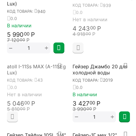
Lux)
939
КОД ТОВАРА:
940
КОД ТОВАРА:
0.0
0.0
Нет в наличии
В наличии
4 243
Р
00
5 990
Р
4 918
Р
00
00
7 120
Р
00
+
−
atoll I-11Ss MAX (A-11SEg
Гейзер Джамбо 20 для
Lux)
холодной воды
43
2019
КОД ТОВАРА:
КОД ТОВАРА:
0.0
0.0
Нет в наличии
В наличии
5 046
Р
3 427
Р
00
00
5 810
Р
3 990
Р
00
00
+
−
Гейзер Тайфун 10SL 3/4"
Гейзер-1Г мех 1/2"