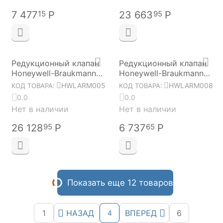
7 477
Р
23 663
Р
15
95
Редукционный клапан
Редукционный клапан
Honeywell-Braukmann
Honeywell-Braukmann
D06F-2"B HWLARM005
D06F-3/4"A HWLARM008
HWLARM005
HWLARM008
КОД ТОВАРА:
КОД ТОВАРА:
0.0
0.0
Нет в наличии
Нет в наличии
26 128
Р
6 737
Р
95
65
Показать еще 12 товаров
1
НАЗАД
ВПЕРЕД
6
4