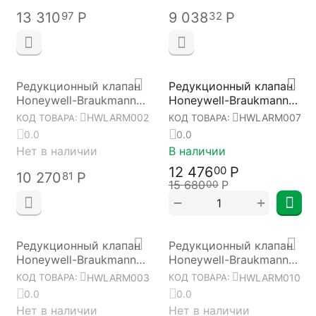
13 310
Р
9 038
Р
97
32
Редукционный клапан
Редукционный клапан
Honeywell-Braukmann
Honeywell-Braukmann
D06F-1"B HWLARM002
D06F-1/2"A HWLARM007
HWLARM002
HWLARM007
КОД ТОВАРА:
КОД ТОВАРА:
0.0
0.0
Нет в наличии
В наличии
12 476
Р
00
10 270
Р
81
15 680
Р
00
+
−
Редукционный клапан
Редукционный клапан
Honeywell-Braukmann
Honeywell-Braukmann
D06F-1/2"B HWLARM003
D06F-2"A HWLARM010
HWLARM003
HWLARM010
КОД ТОВАРА:
КОД ТОВАРА:
0.0
0.0
Нет в наличии
Нет в наличии