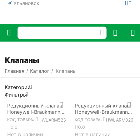
Ульяновск
Клапаны
Главная
/
Каталог
/
Клапаны
Категории
Фильтры
Редукционный клапан
Редукционный клапан
Honeywell-Braukmann
Honeywell-Braukmann
D04fm-3/4"ARU
D06F-1 1/2"A
HWLARM523
HWLARM026
КОД ТОВАРА:
КОД ТОВАРА:
HWLARM523
HWLARM026
0.0
0.0
Нет в наличии
Нет в наличии