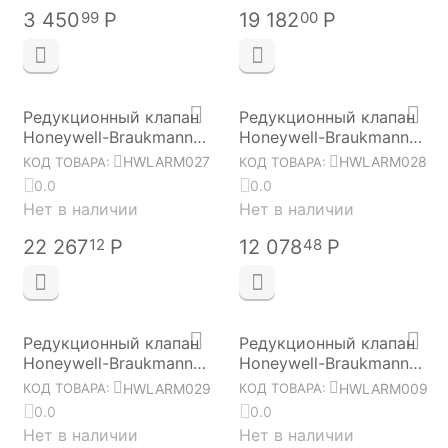
3 450
Р
19 182
Р
99
00
Редукционный клапан
Редукционный клапан
Honeywell-Braukmann
Honeywell-Braukmann
D06F-1 1/2"B
D06F-1 1/4"A
HWLARM027
HWLARM028
КОД ТОВАРА:
КОД ТОВАРА:
HWLARM027
HWLARM028
0.0
0.0
Нет в наличии
Нет в наличии
22 267
Р
12 078
Р
12
48
Редукционный клапан
Редукционный клапан
Honeywell-Braukmann
Honeywell-Braukmann
D06F-1 1/4"B
D06F-1"A HWLARM009
HWLARM029
HWLARM009
КОД ТОВАРА:
КОД ТОВАРА:
HWLARM029
0.0
0.0
Нет в наличии
Нет в наличии