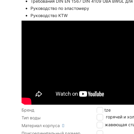
Требования DIN EN 1567 DIN 4109 UBA BWGL дл
Руководство по эластомеру
Руководство KTW
Бренд
Goetze
Для горячей и хо
Тип воды
Нержавеющая ст
Материал корпуса
Присоединительный размер
1"