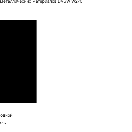
я металлических материалов DVGW W270
лодной
аль