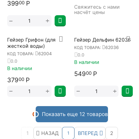
399
Р
00
Свяжитесь с нами 
насчёт цены
+
−
Гейзер Грифон (для
Гейзер Дельфин 62036
жесткой воды)
62036
КОД ТОВАРА:
62004
КОД ТОВАРА:
0.0
0.0
В наличии
В наличии
549
Р
00
379
Р
00
+
+
−
−
Показать еще 12 товаров
1
НАЗАД
ВПЕРЕД
2
1