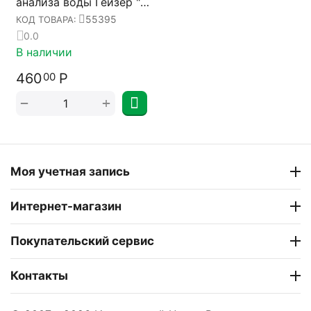
анализа воды Гейзер "8
в 1" 55395
55395
КОД ТОВАРА:
0.0
В наличии
460
Р
00
+
−
Моя учетная запись
Интернет-магазин
Покупательский сервис
Контакты