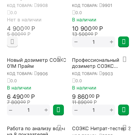
полей СОЭКС Импульс
контроля СОЭКС
9908
9901
КОД ТОВАРА:
КОД ТОВАРА:
0.0
0.0
Нет в наличии
В наличии
4 900
Р
10 900
Р
00
00
5 800
Р
13 500
Р
00
00
+
−
Новый дозиметр СОЭКС
Профессиональный
01М Прайм
дозиметр СОЭКС
Квантум
9906
9903
КОД ТОВАРА:
КОД ТОВАРА:
0.0
0.0
В наличии
В наличии
6 490
Р
9 860
Р
00
00
7 800
Р
11 890
Р
00
00
+
+
−
−
Работа по анализу воды
СОЭКС Нитрат-тестер 2
на 8 показателей