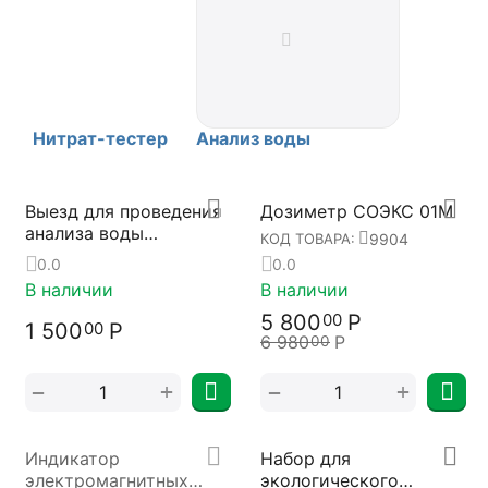
Нитрат-тестер
Анализ воды
Выезд для проведения
Дозиметр СОЭКС 01М
анализа воды
9904
КОД ТОВАРА:
(Ульяновск)
0.0
0.0
В наличии
В наличии
5 800
Р
00
1 500
Р
00
6 980
Р
00
+
+
−
−
Индикатор
Набор для
электромагнитных
экологического