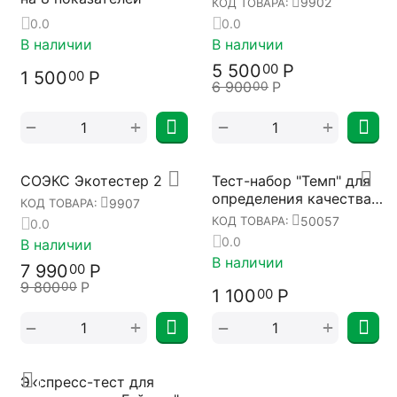
9902
КОД ТОВАРА:
0.0
0.0
В наличии
В наличии
5 500
Р
00
1 500
Р
00
6 900
Р
00
+
+
−
−
СОЭКС Экотестер 2
Тест-набор "Темп" для
определения качества
9907
КОД ТОВАРА:
воды 50057
50057
КОД ТОВАРА:
0.0
0.0
В наличии
В наличии
7 990
Р
00
9 800
Р
00
1 100
Р
00
+
+
−
−
Экспресс-тест для