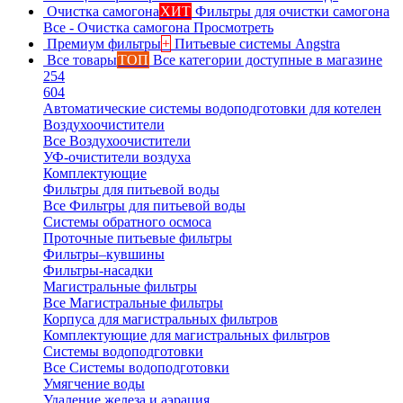
Очистка самогона
ХИТ
Фильтры для очистки самогона
Все - Очистка самогона
Просмотреть
Премиум фильтры
+
Питьевые системы Angstra
Все товары
ТОП
Все категории доступные в магазине
254
604
Автоматические системы водоподготовки для котелен
Воздухоочистители
Все Воздухоочистители
УФ-очистители воздуха
Комплектующие
Фильтры для питьевой воды
Все Фильтры для питьевой воды
Системы обратного осмоса
Проточные питьевые фильтры
Фильтры–кувшины
Фильтры-насадки
Магистральные фильтры
Все Магистральные фильтры
Корпуса для магистральных фильтров
Комплектующие для магистральных фильтров
Системы водоподготовки
Все Системы водоподготовки
Умягчение воды
Удаление железа и аэрация