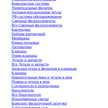
Комплексные системы
Универсальные фильтры
Антиконденсационные чехлы
УФ-системы обеззараживания
Сменные фильтрэлементы
Все Сменные фильтрэлементы
Картриджи
Наборы картриджей
Мембраны
Краны питьевые
Автоматика
Клапаны
Термо-клапаны
Детали и запчасти
Все Детали и запчасти
Запасные сетки к фильтрам и клапанам
Клапаны
Накопительные баки и детали к ним
Помпы и детали к ним
Соединители и переходники
Наполнители
Все Наполнители
Ионообменные смолы
Комплект фильтрующей загрузки
Таблетированная соль