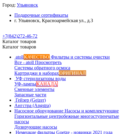
Город:
Ульяновск
Подарочные сертификаты
г. Ульяновск, Красноармейская ул., д.3
+7(842)272-46-72
Каталог товаров
Каталог товаров
atoll
КАЧЕСТВО
Фильтры и системы очистки
Все - atoll
Просмотреть
Системы обратного осмоса
Картриджи в наборах
ОРИГИНАЛ
УФ стерилизаторы воды
УФ-лампы
КАНАДА
Сменные элементы
Запасные части
Гейзер (Geizer)
Ангстра (Angstra)
Насосное оборудование
Насосы и комплектующие
Горизонтальные центробежные многоступенчатые
насосы
Дозирующие насосы
Немецкие фильтры
Goetze - новинки 2021 года