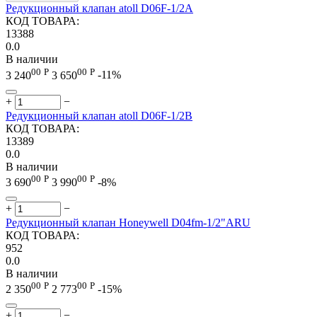
Редукционный клапан atoll D06F-1/2A
КОД ТОВАРА:
13388
0.0
В наличии
00
Р
00
Р
3 240
3 650
-11%
+
−
Редукционный клапан atoll D06F-1/2B
КОД ТОВАРА:
13389
0.0
В наличии
00
Р
00
Р
3 690
3 990
-8%
+
−
Редукционный клапан Honeywell D04fm-1/2"ARU
КОД ТОВАРА:
952
0.0
В наличии
00
Р
00
Р
2 350
2 773
-15%
+
−