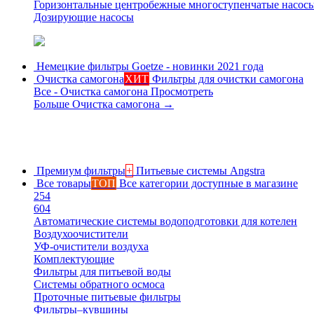
Горизонтальные центробежные многоступенчатые насос
Дозирующие насосы
Немецкие фильтры
Goetze - новинки 2021 года
Очистка самогона
ХИТ
Фильтры для очистки самогона
Все - Очистка самогона
Просмотреть
Больше Очистка самогона
→
Премиум фильтры
+
Питьевые системы Angstra
Все товары
ТОП
Все категории доступные в магазине
254
604
Автоматические системы водоподготовки для котелен
Воздухоочистители
УФ-очистители воздуха
Комплектующие
Фильтры для питьевой воды
Системы обратного осмоса
Проточные питьевые фильтры
Фильтры–кувшины