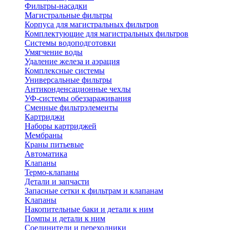
Фильтры-насадки
Магистральные фильтры
Корпуса для магистральных фильтров
Комплектующие для магистральных фильтров
Системы водоподготовки
Умягчение воды
Удаление железа и аэрация
Комплексные системы
Универсальные фильтры
Антиконденсационные чехлы
УФ-системы обеззараживания
Сменные фильтрэлементы
Картриджи
Наборы картриджей
Мембраны
Краны питьевые
Автоматика
Клапаны
Термо-клапаны
Детали и запчасти
Запасные сетки к фильтрам и клапанам
Клапаны
Накопительные баки и детали к ним
Помпы и детали к ним
Соединители и переходники