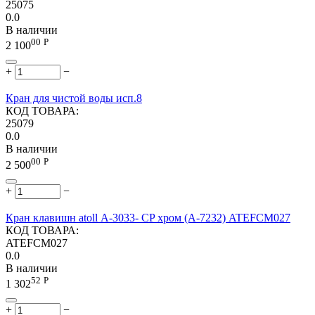
25075
0.0
В наличии
00
Р
2 100
+
−
Кран для чистой воды исп.8
КОД ТОВАРА:
25079
0.0
В наличии
00
Р
2 500
+
−
Кран клавишн atoll А-3033- CP хром (A-7232) ATEFCM027
КОД ТОВАРА:
ATEFCM027
0.0
В наличии
52
Р
1 302
+
−