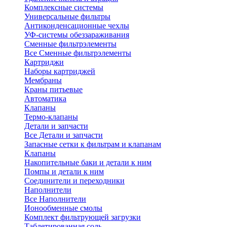
Комплексные системы
Универсальные фильтры
Антиконденсационные чехлы
УФ-системы обеззараживания
Сменные фильтрэлементы
Все Сменные фильтрэлементы
Картриджи
Наборы картриджей
Мембраны
Краны питьевые
Автоматика
Клапаны
Термо-клапаны
Детали и запчасти
Все Детали и запчасти
Запасные сетки к фильтрам и клапанам
Клапаны
Накопительные баки и детали к ним
Помпы и детали к ним
Соединители и переходники
Наполнители
Все Наполнители
Ионообменные смолы
Комплект фильтрующей загрузки
Таблетированная соль