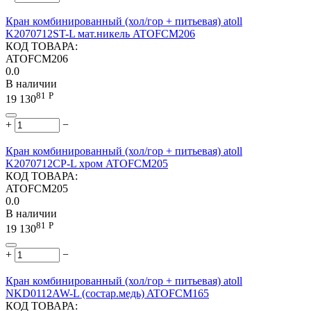
Кран комбинированный (хол/гор + питьевая) atoll
K2070712ST-L мат.никель ATOFCM206
КОД ТОВАРА:
ATOFCM206
0.0
В наличии
81
Р
19 130
+
−
Кран комбинированный (хол/гор + питьевая) atoll
K2070712СP-L хром ATOFCM205
КОД ТОВАРА:
ATOFCM205
0.0
В наличии
81
Р
19 130
+
−
Кран комбинированный (хол/гор + питьевая) atoll
NKD0112AW-L (состар.медь) ATOFCM165
КОД ТОВАРА: