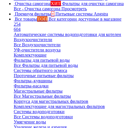
Очистка самогона
ХИТ
Фильтры для очистки самогона
Все - Очистка самогона
Просмотреть
Премиум фильтры
+
Питьевые системы Angstra
Все товары
ТОП
Все категории доступные в магазине
254
604
Автоматические системы водоподготовки для котелен
Воздухоочистители
Все Воздухоочистители
УФ-очистители воздуха
Комплектующие
Фильтры для питьевой воды
Все Фильтры для питьевой воды
Системы обратного осмоса
Проточные питьевые фильтры
Фильтры–кувшины
Фильтры-насадки
Магистральные фильтры
Все Магистральные фильтры
Корпуса для магистральных фильтров
Комплектующие для магистральных фильтров
Системы водоподготовки
Все Системы водоподготовки
Умягчение воды
Удаление железа и аэрация