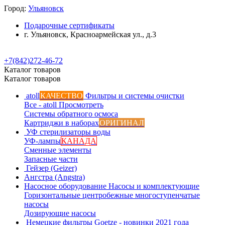
Город:
Ульяновск
Подарочные сертификаты
г. Ульяновск, Красноармейская ул., д.3
+7(842)272-46-72
Каталог товаров
Каталог товаров
atoll
КАЧЕСТВО
Фильтры и системы очистки
Все - atoll
Просмотреть
Системы обратного осмоса
Картриджи в наборах
ОРИГИНАЛ
УФ стерилизаторы воды
УФ-лампы
КАНАДА
Сменные элементы
Запасные части
Гейзер (Geizer)
Ангстра (Angstra)
Насосное оборудование
Насосы и комплектующие
Горизонтальные центробежные многоступенчатые
насосы
Дозирующие насосы
Немецкие фильтры
Goetze - новинки 2021 года