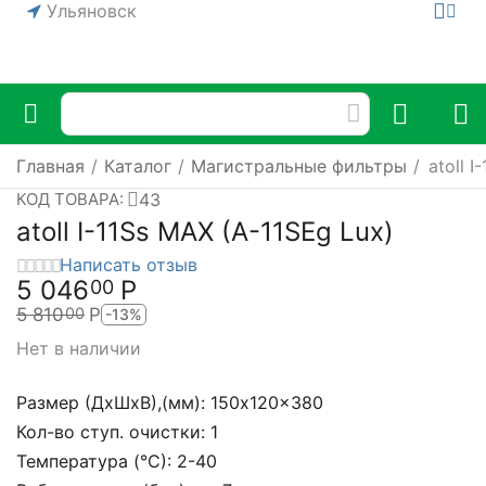
Ульяновск
Главная
/
Каталог
/
Магистральные фильтры
/
atoll 
43
КОД ТОВАРА:
atoll I-11Ss MAX (A-11SEg Lux)
Написать отзыв
5 046
Р
00
5 810
Р
00
-13%
Нет в наличии
Размер (ДхШхВ),(мм): 150x120x380
Кол-во ступ. очистки: 1
Температура (°С): 2-40