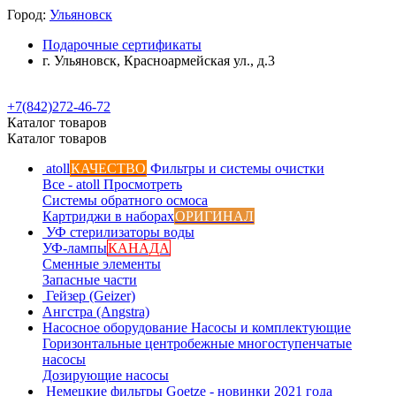
Город:
Ульяновск
Подарочные сертификаты
г. Ульяновск, Красноармейская ул., д.3
+7(842)272-46-72
Каталог товаров
Каталог товаров
atoll
КАЧЕСТВО
Фильтры и системы очистки
Все - atoll
Просмотреть
Системы обратного осмоса
Картриджи в наборах
ОРИГИНАЛ
УФ стерилизаторы воды
УФ-лампы
КАНАДА
Сменные элементы
Запасные части
Гейзер (Geizer)
Ангстра (Angstra)
Насосное оборудование
Насосы и комплектующие
Горизонтальные центробежные многоступенчатые
насосы
Дозирующие насосы
Немецкие фильтры
Goetze - новинки 2021 года