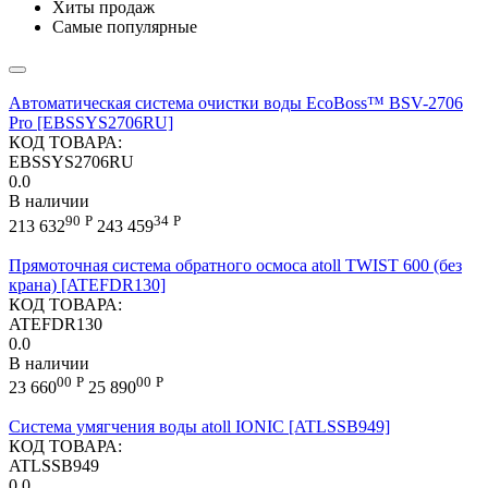
Хиты продаж
Самые популярные
Автоматическая система очистки воды EcoBoss™ BSV-2706
Pro [EBSSYS2706RU]
КОД ТОВАРА:
EBSSYS2706RU
0.0
В наличии
90
Р
34
Р
213 632
243 459
Прямоточная система обратного осмоса atoll TWIST 600 (без
крана) [ATEFDR130]
КОД ТОВАРА:
ATEFDR130
0.0
В наличии
00
Р
00
Р
23 660
25 890
Cистема умягчения воды atoll IONIC [ATLSSB949]
КОД ТОВАРА:
ATLSSB949
0.0