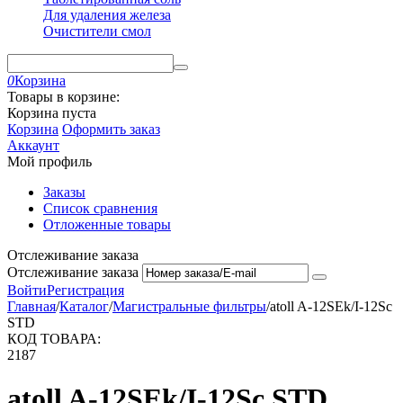
Для удаления железа
Очистители смол
0
Корзина
Товары в корзине:
Корзина пуста
Корзина
Оформить заказ
Аккаунт
Мой профиль
Заказы
Список сравнения
Отложенные товары
Отслеживание заказа
Отслеживание заказа
Войти
Регистрация
Главная
/
Каталог
/
Магистральные фильтры
/
atoll A-12SEk/I-12Sc
STD
КОД ТОВАРА:
2187
atoll A-12SEk/I-12Sc STD