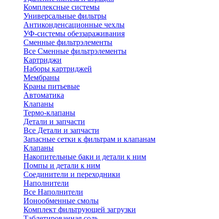
Комплексные системы
Универсальные фильтры
Антиконденсационные чехлы
УФ-системы обеззараживания
Сменные фильтрэлементы
Все Сменные фильтрэлементы
Картриджи
Наборы картриджей
Мембраны
Краны питьевые
Автоматика
Клапаны
Термо-клапаны
Детали и запчасти
Все Детали и запчасти
Запасные сетки к фильтрам и клапанам
Клапаны
Накопительные баки и детали к ним
Помпы и детали к ним
Соединители и переходники
Наполнители
Все Наполнители
Ионообменные смолы
Комплект фильтрующей загрузки
Таблетированная соль