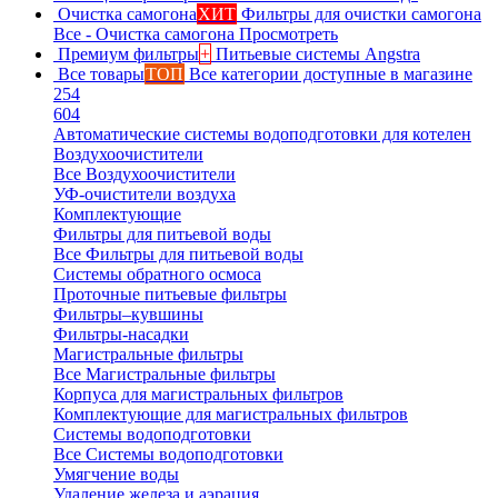
Очистка самогона
ХИТ
Фильтры для очистки самогона
Все - Очистка самогона
Просмотреть
Премиум фильтры
+
Питьевые системы Angstra
Все товары
ТОП
Все категории доступные в магазине
254
604
Автоматические системы водоподготовки для котелен
Воздухоочистители
Все Воздухоочистители
УФ-очистители воздуха
Комплектующие
Фильтры для питьевой воды
Все Фильтры для питьевой воды
Системы обратного осмоса
Проточные питьевые фильтры
Фильтры–кувшины
Фильтры-насадки
Магистральные фильтры
Все Магистральные фильтры
Корпуса для магистральных фильтров
Комплектующие для магистральных фильтров
Системы водоподготовки
Все Системы водоподготовки
Умягчение воды
Удаление железа и аэрация