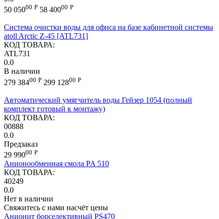
00
Р
00
Р
50 050
58 400
Система очистки воды для офиса на базе кабинетной системы
atoll Arctic Z-45 [ATL731]
КОД ТОВАРА:
ATL731
0.0
В наличии
00
Р
00
Р
279 384
299 128
Автоматический умягчитель воды Гейзер 1054 (полный
комплект готовый к монтажу)
КОД ТОВАРА:
00888
0.0
Предзаказ
00
Р
29 990
Анионообменная смола PA 510
КОД ТОВАРА:
40249
0.0
Нет в наличии
Свяжитесь с нами насчёт цены
Анионит борселективный PS470