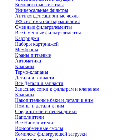
Комплексные системы
Универсальные фильтры
Антиконденсационные чехлы
УФ-системы обеззараживания
Сменные фильтрэлементы
Все Сменные фильтрэлементы
Картриджи
Наборы картриджей
Мембраны
Краны питьевые
Автоматика
Клапаны
Термо-клапаны
Детали и запчасти
Все Детали и запчасти
Запасные сетки к фильтрам и клапанам
Клапаны
Накопительные баки и детали к ним
Помпы и детали к ним
Соединители и переходники
Наполнители
Все Наполнители
Ионообменные смолы
Комплект фильтрующей загрузки
Таблетированная соль