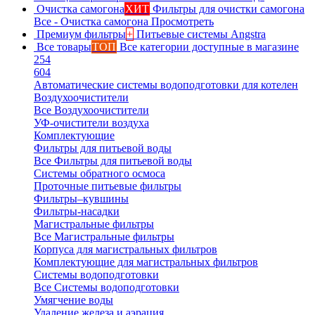
Очистка самогона
ХИТ
Фильтры для очистки самогона
Все - Очистка самогона
Просмотреть
Премиум фильтры
+
Питьевые системы Angstra
Все товары
ТОП
Все категории доступные в магазине
254
604
Автоматические системы водоподготовки для котелен
Воздухоочистители
Все Воздухоочистители
УФ-очистители воздуха
Комплектующие
Фильтры для питьевой воды
Все Фильтры для питьевой воды
Системы обратного осмоса
Проточные питьевые фильтры
Фильтры–кувшины
Фильтры-насадки
Магистральные фильтры
Все Магистральные фильтры
Корпуса для магистральных фильтров
Комплектующие для магистральных фильтров
Системы водоподготовки
Все Системы водоподготовки
Умягчение воды
Удаление железа и аэрация