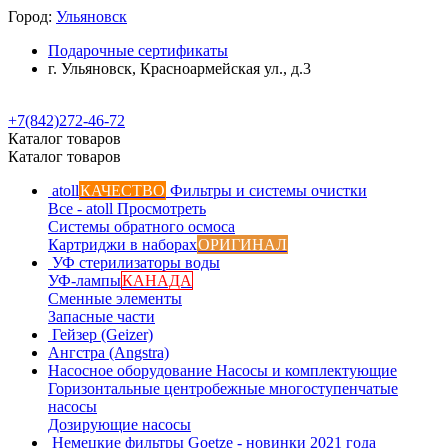
Город:
Ульяновск
Подарочные сертификаты
г. Ульяновск, Красноармейская ул., д.3
+7(842)272-46-72
Каталог товаров
Каталог товаров
atoll
КАЧЕСТВО
Фильтры и системы очистки
Все - atoll
Просмотреть
Системы обратного осмоса
Картриджи в наборах
ОРИГИНАЛ
УФ стерилизаторы воды
УФ-лампы
КАНАДА
Сменные элементы
Запасные части
Гейзер (Geizer)
Ангстра (Angstra)
Насосное оборудование
Насосы и комплектующие
Горизонтальные центробежные многоступенчатые
насосы
Дозирующие насосы
Немецкие фильтры
Goetze - новинки 2021 года