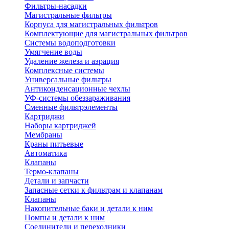
Фильтры-насадки
Магистральные фильтры
Корпуса для магистральных фильтров
Комплектующие для магистральных фильтров
Системы водоподготовки
Умягчение воды
Удаление железа и аэрация
Комплексные системы
Универсальные фильтры
Антиконденсационные чехлы
УФ-системы обеззараживания
Сменные фильтрэлементы
Картриджи
Наборы картриджей
Мембраны
Краны питьевые
Автоматика
Клапаны
Термо-клапаны
Детали и запчасти
Запасные сетки к фильтрам и клапанам
Клапаны
Накопительные баки и детали к ним
Помпы и детали к ним
Соединители и переходники