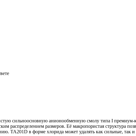
твете
стую сильноосновную анионообменную смолу типа I премиум-к
ским распределением размеров. Её макропористая структура поз
ию. TA201D в форме хлорида может удалять как сильные, так и 