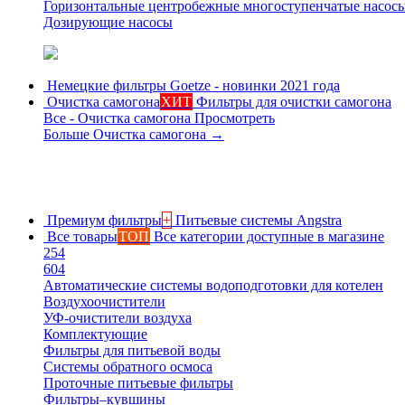
Горизонтальные центробежные многоступенчатые насос
Дозирующие насосы
Немецкие фильтры
Goetze - новинки 2021 года
Очистка самогона
ХИТ
Фильтры для очистки самогона
Все - Очистка самогона
Просмотреть
Больше Очистка самогона
→
Премиум фильтры
+
Питьевые системы Angstra
Все товары
ТОП
Все категории доступные в магазине
254
604
Автоматические системы водоподготовки для котелен
Воздухоочистители
УФ-очистители воздуха
Комплектующие
Фильтры для питьевой воды
Системы обратного осмоса
Проточные питьевые фильтры
Фильтры–кувшины