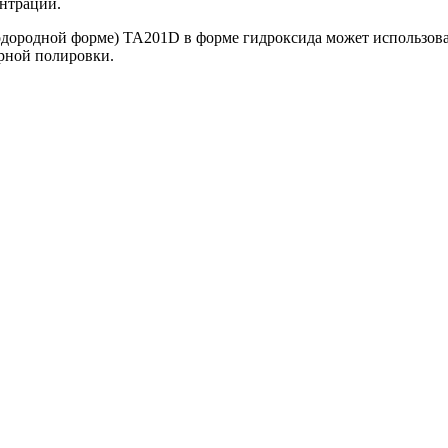
ентрации.
дородной форме) TA201D в форме гидроксида может использоват
рной полировки.