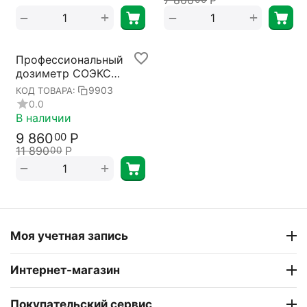
7 800
Р
+
+
−
−
Профессиональный
дозиметр СОЭКС
Квантум
9903
КОД ТОВАРА:
0.0
В наличии
9 860
Р
00
11 890
Р
00
+
−
Моя учетная запись
Интернет-магазин
Покупательский сервис