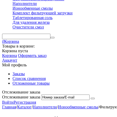
Наполнители
Ионообменные смолы
Комплект фильтрующей загрузки
Таблетированная соль
Для удаления железа
Очистители смол
0
Корзина
Товары в корзине:
Корзина пуста
Корзина
Оформить заказ
Аккаунт
Мой профиль
Заказы
Список сравнения
Отложенные товары
Отслеживание заказа
Отслеживание заказа
Войти
Регистрация
Главная
/
Каталог
/
Наполнители
/
Ионообменные смолы
/
Фильтрую