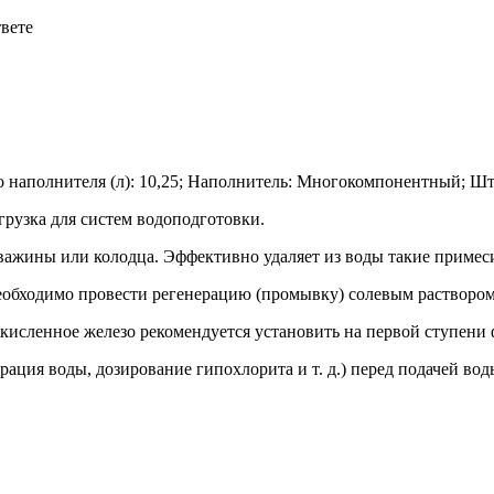
твете
во наполнителя (л): 10,25; Наполнитель: Многокомпонентный; Ш
грузка для систем водоподготовки.
важины или колодца. Эффективно удаляет из воды такие примеси 
обходимо провести регенерацию (промывку) солевым раствором
исленное железо рекомендуется установить на первой ступени 
рация воды, дозирование гипохлорита и т. д.) перед подачей во