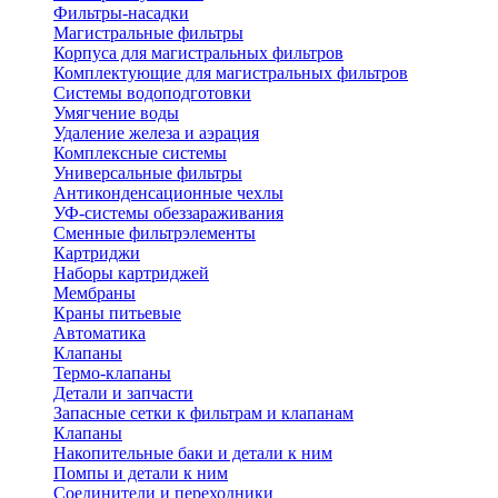
Фильтры-насадки
Магистральные фильтры
Корпуса для магистральных фильтров
Комплектующие для магистральных фильтров
Системы водоподготовки
Умягчение воды
Удаление железа и аэрация
Комплексные системы
Универсальные фильтры
Антиконденсационные чехлы
УФ-системы обеззараживания
Сменные фильтрэлементы
Картриджи
Наборы картриджей
Мембраны
Краны питьевые
Автоматика
Клапаны
Термо-клапаны
Детали и запчасти
Запасные сетки к фильтрам и клапанам
Клапаны
Накопительные баки и детали к ним
Помпы и детали к ним
Соединители и переходники