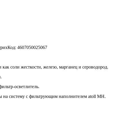
трихКод: 4607050025067
как соли жесткости, железо, марганец и сероводород.
.
фильтр-осветлитель.
ды на систему с фильтрующим наполнителем atoll MН.