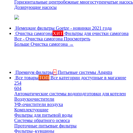
Горизонтальные центробежные многоступенчатые насос
Дозирующие насосы
Немецкие фильтры
Goetze - новинки 2021 года
Очистка самогона
ХИТ
Фильтры для очистки самогона
Все - Очистка самогона
Просмотреть
Больше Очистка самогона
→
Премиум фильтры
+
Питьевые системы Angstra
Все товары
ТОП
Все категории доступные в магазине
254
604
Автоматические системы водоподготовки для котелен
Воздухоочистители
УФ-очистители воздуха
Комплектующие
Фильтры для питьевой воды
Системы обратного осмоса
Проточные питьевые фильтры
Фильтры–кувшины