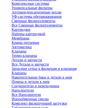
Комплексные системы
Универсальные фильтры
Антиконденсационные чехлы
УФ-системы обеззараживания
Сменные фильтрэлементы
Все Сменные фильтрэлементы
Картриджи
Наборы картриджей
Мембраны
Краны питьевые
Автоматика
Клапаны
Термо-клапаны
Детали и запчасти
Все Детали и запчасти
Запасные сетки к фильтрам и клапанам
Клапаны
Накопительные баки и детали к ним
Помпы и детали к ним
Соединители и переходники
Наполнители
Все Наполнители
Ионообменные смолы
Комплект фильтрующей загрузки
Таблетированная соль