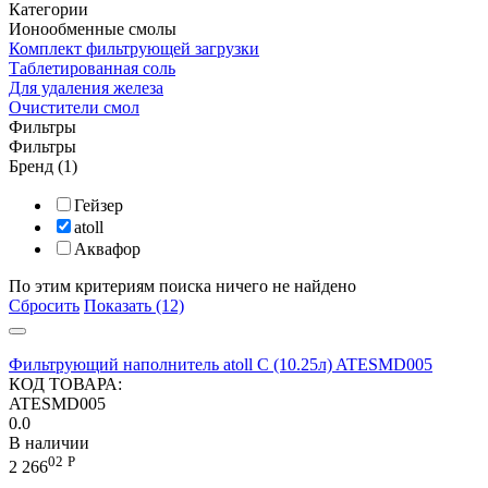
Категории
Ионообменные смолы
Комплект фильтрующей загрузки
Таблетированная соль
Для удаления железа
Очистители смол
Фильтры
Фильтры
Бренд (1)
Гейзер
atoll
Аквафор
По этим критериям поиска ничего не найдено
Сбросить
Показать (12)
Фильтрующий наполнитель atoll C (10.25л) ATESMD005
КОД ТОВАРА:
ATESMD005
0.0
В наличии
02
Р
2 266