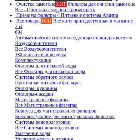
Очистка самогона
ХИТ
Фильтры для очистки самогона
Все - Очистка самогона
Просмотреть
Премиум фильтры
+
Питьевые системы Angstra
Все товары
ТОП
Все категории доступные в магазине
254
604
Автоматические системы водоподготовки для котелен
Воздухоочистители
Все Воздухоочистители
УФ-очистители воздуха
Комплектующие
Фильтры для питьевой воды
Все Фильтры для питьевой воды
Системы обратного осмоса
Проточные питьевые фильтры
Фильтры–кувшины
Фильтры-насадки
Магистральные фильтры
Все Магистральные фильтры
Корпуса для магистральных фильтров
Комплектующие для магистральных фильтров
Системы водоподготовки
Все Системы водоподготовки
Умягчение воды
Удаление железа и аэрация