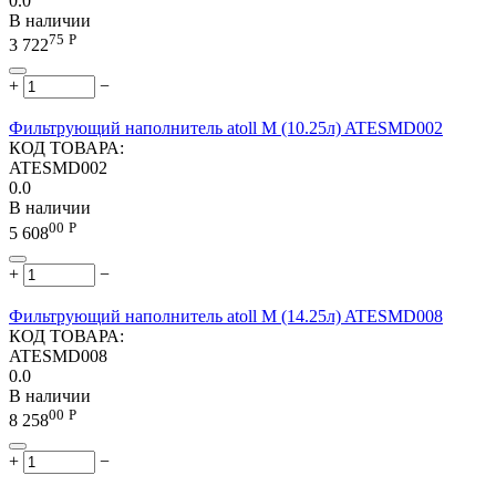
0.0
В наличии
75
Р
3 722
+
−
Фильтрующий наполнитель atoll M (10.25л) ATESMD002
КОД ТОВАРА:
ATESMD002
0.0
В наличии
00
Р
5 608
+
−
Фильтрующий наполнитель atoll M (14.25л) ATESMD008
КОД ТОВАРА:
ATESMD008
0.0
В наличии
00
Р
8 258
+
−