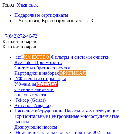
Город:
Ульяновск
Подарочные сертификаты
г. Ульяновск, Красноармейская ул., д.3
+7(842)272-46-72
Каталог товаров
Каталог товаров
atoll
КАЧЕСТВО
Фильтры и системы очистки
Все - atoll
Просмотреть
Системы обратного осмоса
Картриджи в наборах
ОРИГИНАЛ
УФ стерилизаторы воды
УФ-лампы
КАНАДА
Сменные элементы
Запасные части
Гейзер (Geizer)
Ангстра (Angstra)
Насосное оборудование
Насосы и комплектующие
Горизонтальные центробежные многоступенчатые
насосы
Дозирующие насосы
Немецкие фильтры
Goetze - новинки 2021 года