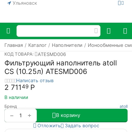
Ульяновск
Главная
/
Каталог
/
Наполнители
/
Ионообменные см
ATESMD006
КОД ТОВАРА:
Фильтрующий наполнитель atoll
CS (10.25л) ATESMD006
Написать отзыв
2 711
Р
49
В наличии
Бренд
atoll
+
−
В корзину
Отложить
Задать вопрос