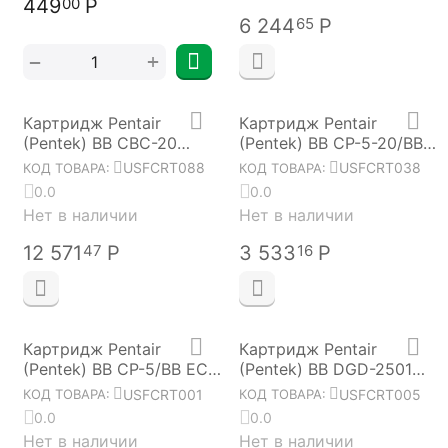
449
Р
00
6 244
Р
65
+
−
Картридж Pentair
Картридж Pentair
(Pentek) BB CBC-20
(Pentek) BB CP-5-20/BB
USFCRT088
ECP-5-20 USFCRT038
USFCRT088
USFCRT038
КОД ТОВАРА:
КОД ТОВАРА:
0.0
0.0
Нет в наличии
Нет в наличии
12 571
Р
3 533
Р
47
16
Картридж Pentair
Картридж Pentair
(Pentek) BB CP-5/BB ECP-
(Pentek) BB DGD-2501
5 USFCRT001
USFCRT005
USFCRT001
USFCRT005
КОД ТОВАРА:
КОД ТОВАРА:
0.0
0.0
Нет в наличии
Нет в наличии