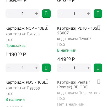
1 990
Р
640
Р
+
+
−
−
Картридж NCP - 10BB
Картридж PD10 - 10SL
28007
28256
КОД ТОВАРА:
28007
КОД ТОВАРА:
0.0
0.0
Предзаказ
В наличии
1 190
Р
00
449
Р
00
+
+
−
−
Картридж PD5 - 10SL
Картридж Pentair
(Pentek) BB CBC
28006
КОД ТОВАРА:
USFCRT007
USFCRT007
КОД ТОВАРА:
0.0
0.0
В наличии
Нет в наличии