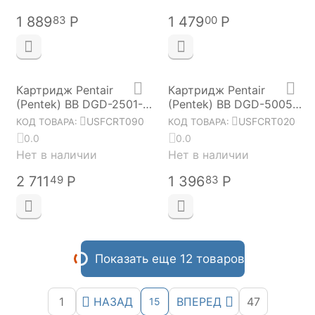
1 889
Р
1 479
Р
83
00
Картридж Pentair
Картридж Pentair
(Pentek) BB DGD-2501-20
(Pentek) BB DGD-5005
USFCRT090
USFCRT020
USFCRT090
USFCRT020
КОД ТОВАРА:
КОД ТОВАРА:
0.0
0.0
Нет в наличии
Нет в наличии
2 711
Р
1 396
Р
49
83
Показать еще 12 товаров
1
НАЗАД
ВПЕРЕД
47
15