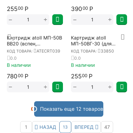
255
Р
390
Р
00
00
+
+
−
−
Картридж atoll МП-50В
Картридж atoll
BB20 (вспен,
МП-50ВГ-30 (для
полипропилен)
горячей воды)
ATECRT039
33850
КОД ТОВАРА:
КОД ТОВАРА:
ATECRT039
0.0
0.0
В наличии
В наличии
780
Р
255
Р
00
00
+
+
−
−
Показать еще 12 товаров
1
НАЗАД
ВПЕРЕД
47
13