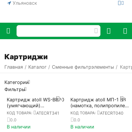
Ульяновск
Картриджи
Главная
/
Каталог
/
Сменные фильтрэлементы
/
Карт
Категории
Фильтры
Картридж atoll WS-BB20
Картридж atoll МП-1 BB
(умягчающий)
(намотка, полипропилен)
ATECRT341
ATECRT040
ATECRT341
ATECRT040
КОД ТОВАРА:
КОД ТОВАРА:
0.0
0.0
В наличии
В наличии