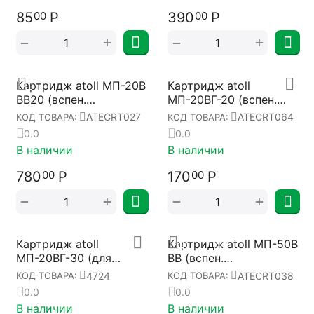
85
Р
390
Р
00
00
+
+
−
−
Картридж atoll МП-20В
Картридж atoll
BB20 (вспен.
МП-20ВГ-20 (вспен.
полипропилен)
полипропилен)
ATECRT027
ATECRT064
КОД ТОВАРА:
КОД ТОВАРА:
ATECRT027
ATECRT064
0.0
0.0
В наличии
В наличии
780
Р
170
Р
00
00
+
+
−
−
Картридж atoll
Картридж atoll МП-50В
МП-20ВГ-30 (для
BB (вспен.
горячей воды)
полипропилен)
4724
ATECRT038
КОД ТОВАРА:
КОД ТОВАРА:
ATECRT038
0.0
0.0
В наличии
В наличии