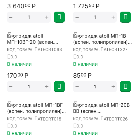
3 640
Р
1 725
Р
00
50
+
+
−
−
Картридж atoll
Картридж atoll МП-1В
МП-10ВГ-20 (вспен.
(вспен. полипропилен)
полипропилен)
ATECRT327
ATECRT063
ATECRT327
КОД ТОВАРА:
КОД ТОВАРА:
ATECRT063
0.0
0.0
В наличии
В наличии
170
Р
85
Р
00
00
+
+
−
−
Картридж atoll МП-1ВГ
Картридж atoll МП-20В
(вспен. полипропилен)
BB (вспен.
ATECRT018
полипропилен)
ATECRT018
ATECRT026
КОД ТОВАРА:
КОД ТОВАРА:
ATECRT026
0.0
0.0
В наличии
В наличии