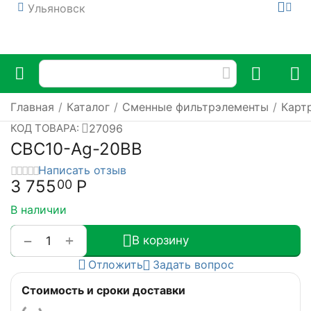
Ульяновск
Главная
/
Каталог
/
Сменные фильтрэлементы
/
Карт
27096
КОД ТОВАРА:
CBC10-Ag-20BB
Написать отзыв
3 755
Р
00
В наличии
+
−
В корзину
Отложить
Задать вопрос
Стоимость и сроки доставки