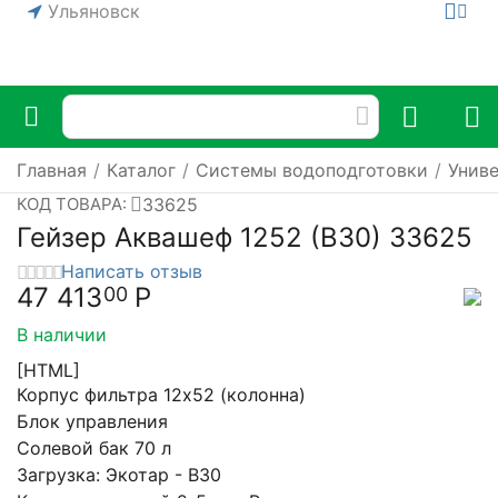
Ульяновск
Главная
/
Каталог
/
Системы водоподготовки
/
Унив
33625
КОД ТОВАРА:
Гейзер Аквашеф 1252 (В30) 33625
Написать отзыв
47 413
Р
00
В наличии
[HTML]
Корпус фильтра 12х52 (колонна)
Блок управления
Солевой бак 70 л
Загрузка: Экотар - В30