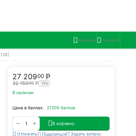
Корзина
Аккаунт
R126]
27 209
Р
00
32 150
Р
00
-15%
В наличии
Цена в баллах:
27209 баллов
+
−
В корзину
Задать вопрос
Отложить
Поделиться