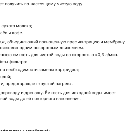
ет получить по-настоящему чистую воду.
 сухого молока;
аёв и кофе.
идж, объединяющий полноценную префильтрацию и мембрану
происходит одним поворотным движением.
ннюю емкость для чистой воды со скоростью ≤0,3 л/мин.
оты фильтра:
т о необходимости замены картриджа;
одой;
и, предотвращает «пустой нагрев».
допроводу и дренажу. Ёмкость для исходной воды имеет
нной воды до её повторного наполнения.
рефильтры + мембрана):