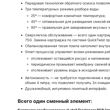
Передовая технология обратного осмоса позволя
Три температурных режима разбора воды:
25º — комфортная комнатная температура;
45º — оптимальная для разведения смесей из
95º — правильная для заваривания вкусных ч
Сверхлегкое обслуживание — всего один картр
75G. Замена картриджа по системе QuickTwist 
Сбалансированная тихая помпа наполняет внутре
Smart процессор управляет всеми режимами раб
отслеживает оставшийся ресурс и напоминае
периодически промывает мембрану свежей в
отслеживает уровень воды в исходной емкост
Автономность — не требуется подключение к во
объем 4 литра, что позволяет получить 3л очище
Дружелюбный, интуитивно понятный интерфейс.
Всего один сменный элемент:
Картридж комбинированный atoll Freelancer PCR (п