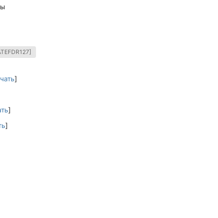
ды
[ATEFDR127]
чать
]
ать
]
ть
]