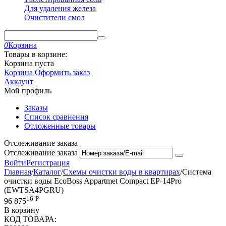
Для удаления железа
Очистители смол
0
Корзина
Товары в корзине:
Корзина пуста
Корзина
Оформить заказ
Аккаунт
Мой профиль
Заказы
Список сравнения
Отложенные товары
Отслеживание заказа
Отслеживание заказа
Войти
Регистрация
Главная
/
Каталог
/
Схемы очистки воды в квартирах
/
Система
очистки воды EcoBoss Appartmet Compact EP-14Pro
(EWTSA4PGRU)
16
Р
96 875
В корзину
КОД ТОВАРА: