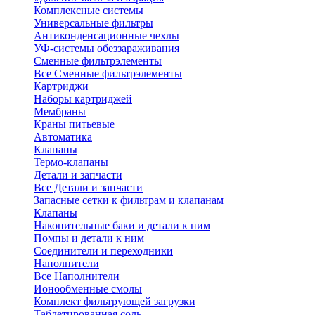
Комплексные системы
Универсальные фильтры
Антиконденсационные чехлы
УФ-системы обеззараживания
Сменные фильтрэлементы
Все Сменные фильтрэлементы
Картриджи
Наборы картриджей
Мембраны
Краны питьевые
Автоматика
Клапаны
Термо-клапаны
Детали и запчасти
Все Детали и запчасти
Запасные сетки к фильтрам и клапанам
Клапаны
Накопительные баки и детали к ним
Помпы и детали к ним
Соединители и переходники
Наполнители
Все Наполнители
Ионообменные смолы
Комплект фильтрующей загрузки
Таблетированная соль