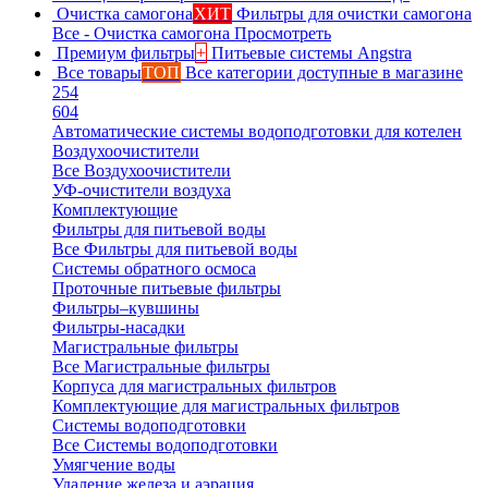
Очистка самогона
ХИТ
Фильтры для очистки самогона
Все - Очистка самогона
Просмотреть
Премиум фильтры
+
Питьевые системы Angstra
Все товары
ТОП
Все категории доступные в магазине
254
604
Автоматические системы водоподготовки для котелен
Воздухоочистители
Все Воздухоочистители
УФ-очистители воздуха
Комплектующие
Фильтры для питьевой воды
Все Фильтры для питьевой воды
Системы обратного осмоса
Проточные питьевые фильтры
Фильтры–кувшины
Фильтры-насадки
Магистральные фильтры
Все Магистральные фильтры
Корпуса для магистральных фильтров
Комплектующие для магистральных фильтров
Системы водоподготовки
Все Системы водоподготовки
Умягчение воды
Удаление железа и аэрация