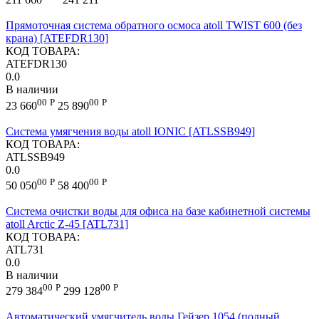
Прямоточная система обратного осмоса atoll TWIST 600 (без
крана) [ATEFDR130]
КОД ТОВАРА:
ATEFDR130
0.0
В наличии
00
Р
00
Р
23 660
25 890
Cистема умягчения воды atoll IONIC [ATLSSB949]
КОД ТОВАРА:
ATLSSB949
0.0
00
Р
00
Р
50 050
58 400
Система очистки воды для офиса на базе кабинетной системы
atoll Arctic Z-45 [ATL731]
КОД ТОВАРА:
ATL731
0.0
В наличии
00
Р
00
Р
279 384
299 128
Автоматический умягчитель воды Гейзер 1054 (полный