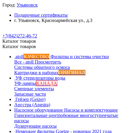
Город:
Ульяновск
Подарочные сертификаты
г. Ульяновск, Красноармейская ул., д.3
+7(842)272-46-72
Каталог товаров
Каталог товаров
atoll
КАЧЕСТВО
Фильтры и системы очистки
Все - atoll
Просмотреть
Системы обратного осмоса
Картриджи в наборах
ОРИГИНАЛ
УФ стерилизаторы воды
УФ-лампы
КАНАДА
Сменные элементы
Запасные части
Гейзер (Geizer)
Ангстра (Angstra)
Насосное оборудование
Насосы и комплектующие
Горизонтальные центробежные многоступенчатые
насосы
Дозирующие насосы
Немецкие фильтры
Goetze - новинки 2021 года