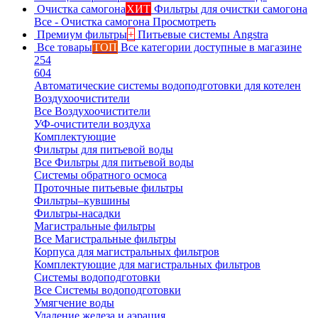
Очистка самогона
ХИТ
Фильтры для очистки самогона
Все - Очистка самогона
Просмотреть
Премиум фильтры
+
Питьевые системы Angstra
Все товары
ТОП
Все категории доступные в магазине
254
604
Автоматические системы водоподготовки для котелен
Воздухоочистители
Все Воздухоочистители
УФ-очистители воздуха
Комплектующие
Фильтры для питьевой воды
Все Фильтры для питьевой воды
Системы обратного осмоса
Проточные питьевые фильтры
Фильтры–кувшины
Фильтры-насадки
Магистральные фильтры
Все Магистральные фильтры
Корпуса для магистральных фильтров
Комплектующие для магистральных фильтров
Системы водоподготовки
Все Системы водоподготовки
Умягчение воды
Удаление железа и аэрация