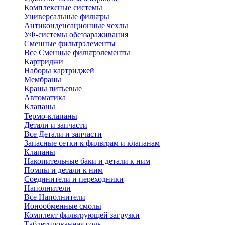
Комплексные системы
Универсальные фильтры
Антиконденсационные чехлы
УФ-системы обеззараживания
Сменные фильтрэлементы
Все Сменные фильтрэлементы
Картриджи
Наборы картриджей
Мембраны
Краны питьевые
Автоматика
Клапаны
Термо-клапаны
Детали и запчасти
Все Детали и запчасти
Запасные сетки к фильтрам и клапанам
Клапаны
Накопительные баки и детали к ним
Помпы и детали к ним
Соединители и переходники
Наполнители
Все Наполнители
Ионообменные смолы
Комплект фильтрующей загрузки
Таблетированная соль