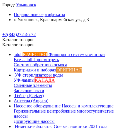
Город:
Ульяновск
Подарочные сертификаты
г. Ульяновск, Красноармейская ул., д.3
+7(842)272-46-72
Каталог товаров
Каталог товаров
atoll
КАЧЕСТВО
Фильтры и системы очистки
Все - atoll
Просмотреть
Системы обратного осмоса
Картриджи в наборах
ОРИГИНАЛ
УФ стерилизаторы воды
УФ-лампы
КАНАДА
Сменные элементы
Запасные части
Гейзер (Geizer)
Ангстра (Angstra)
Насосное оборудование
Насосы и комплектующие
Горизонтальные центробежные многоступенчатые
насосы
Дозирующие насосы
Немецкие фильтры
Goetze - новинки 2021 года