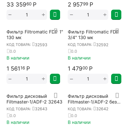
33 359
Р
2 957
Р
60
99
+
+
−
−
Фильтр Filtromatic FDP 1"
Фильтр Filtromatic FDP
130 мк
3/4" 130 мк
32593
32592
КОД ТОВАРА:
КОД ТОВАРА:
0.0
0.0
В наличии
В наличии
1 561
Р
1 479
Р
16
00
+
+
−
−
Фильтр дисковый
Фильтр дисковый
Filtmaster-1/ADF-2 32643
Filtmaster-1/ADF-2 без
подставки 32642
32643
32642
КОД ТОВАРА:
КОД ТОВАРА:
0.0
0.0
В наличии
В наличии