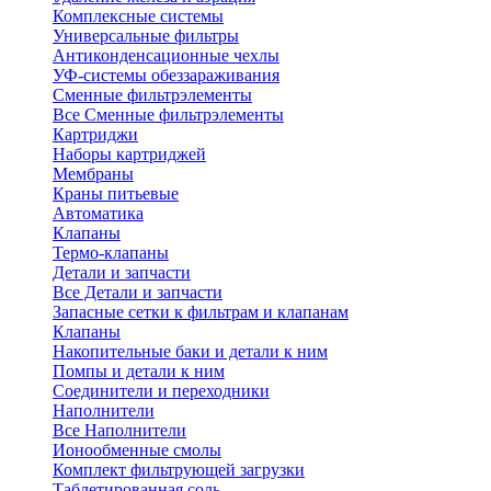
Комплексные системы
Универсальные фильтры
Антиконденсационные чехлы
УФ-системы обеззараживания
Сменные фильтрэлементы
Все Сменные фильтрэлементы
Картриджи
Наборы картриджей
Мембраны
Краны питьевые
Автоматика
Клапаны
Термо-клапаны
Детали и запчасти
Все Детали и запчасти
Запасные сетки к фильтрам и клапанам
Клапаны
Накопительные баки и детали к ним
Помпы и детали к ним
Соединители и переходники
Наполнители
Все Наполнители
Ионообменные смолы
Комплект фильтрующей загрузки
Таблетированная соль