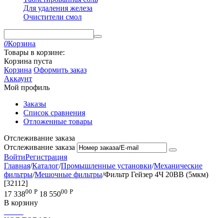
Для удаления железа
Очистители смол
0
Корзина
Товары в корзине:
Корзина пуста
Корзина
Оформить заказ
Аккаунт
Мой профиль
Заказы
Список сравнения
Отложенные товары
Отслеживание заказа
Отслеживание заказа
Войти
Регистрация
Главная
/
Каталог
/
Промышленные установки
/
Механические
фильтры
/
Мешочные фильтры
/
Фильтр Гейзер 4Ч 20BB (5мкм)
[32112]
00
Р
00
Р
17 338
18 550
В корзину