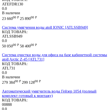
ATEFDR130
0.0
В наличии
00
Р
00
Р
23 660
25 890
Cистема умягчения воды atoll IONIC [ATLSSB949]
КОД ТОВАРА:
ATLSSB949
0.0
00
Р
00
Р
50 050
58 400
Система очистки воды для офиса на базе кабинетной системы
atoll Arctic Z-45 [ATL731]
КОД ТОВАРА:
ATL731
0.0
В наличии
00
Р
00
Р
279 384
299 128
Автоматический умягчитель воды Гейзер 1054 (полный
комплект готовый к монтажу)
КОД ТОВАРА:
00888
0.0