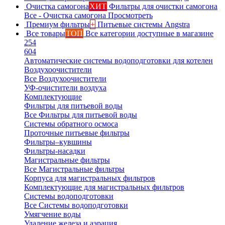
Очистка самогона
ХИТ
Фильтры для очистки самогона
Все - Очистка самогона
Просмотреть
Премиум фильтры
+
Питьевые системы Angstra
Все товары
ТОП
Все категории доступные в магазине
254
604
Автоматические системы водоподготовки для котелен
Воздухоочистители
Все Воздухоочистители
УФ-очистители воздуха
Комплектующие
Фильтры для питьевой воды
Все Фильтры для питьевой воды
Системы обратного осмоса
Проточные питьевые фильтры
Фильтры–кувшины
Фильтры-насадки
Магистральные фильтры
Все Магистральные фильтры
Корпуса для магистральных фильтров
Комплектующие для магистральных фильтров
Системы водоподготовки
Все Системы водоподготовки
Умягчение воды
Удаление железа и аэрация