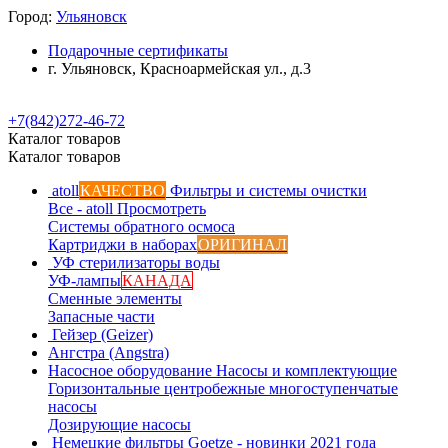
Город:
Ульяновск
Подарочные сертификаты
г. Ульяновск, Красноармейская ул., д.3
+7(842)272-46-72
Каталог товаров
Каталог товаров
atoll
КАЧЕСТВО
Фильтры и системы очистки
Все - atoll
Просмотреть
Системы обратного осмоса
Картриджи в наборах
ОРИГИНАЛ
УФ стерилизаторы воды
УФ-лампы
КАНАДА
Сменные элементы
Запасные части
Гейзер (Geizer)
Ангстра (Angstra)
Насосное оборудование
Насосы и комплектующие
Горизонтальные центробежные многоступенчатые
насосы
Дозирующие насосы
Немецкие фильтры
Goetze - новинки 2021 года