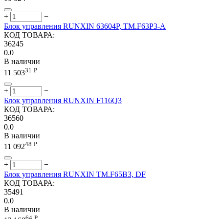
+
−
Блок управления RUNXIN 63604P, TM.F63P3-A
КОД ТОВАРА:
36245
0.0
В наличии
31
Р
11 503
+
−
Блок управления RUNXIN F116Q3
КОД ТОВАРА:
36560
0.0
В наличии
48
Р
11 092
+
−
Блок управления RUNXIN TM.F65B3, DF
КОД ТОВАРА:
35491
0.0
В наличии
64
Р