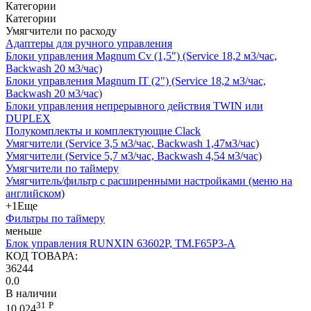
Категории
Категории
Умягчители по расходу
Адаптеры для ручного управления
Блоки управления Magnum Cv (1,5") (Service 18,2 м3/час,
Backwash 20 м3/час)
Блоки управления Magnum IT (2") (Service 18,2 м3/час,
Backwash 20 м3/час)
Блоки управления непрерывного действия TWIN или
DUPLEX
Полукомплекты и комплектующие Clack
Умягчители (Service 3,5 м3/час, Backwash 1,47м3/час)
Умягчители (Service 5,7 м3/час, Backwash 4,54 м3/час)
Умягчители по таймеру
Умягчитель/фильтр с расширенными настройками (меню на
английском)
+1
Еще
Фильтры по таймеру
меньше
Блок управления RUNXIN 63602P, TM.F65P3-A
КОД ТОВАРА:
36244
0.0
В наличии
31
Р
10 024