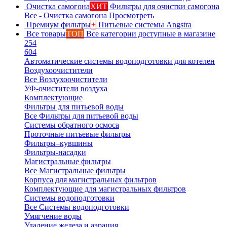
Очистка самогона
ХИТ
Фильтры для очистки самогона
Все - Очистка самогона
Просмотреть
Премиум фильтры
+
Питьевые системы Angstra
Все товары
ТОП
Все категории доступные в магазине
254
604
Автоматические системы водоподготовки для котелен
Воздухоочистители
Все Воздухоочистители
УФ-очистители воздуха
Комплектующие
Фильтры для питьевой воды
Все Фильтры для питьевой воды
Системы обратного осмоса
Проточные питьевые фильтры
Фильтры–кувшины
Фильтры-насадки
Магистральные фильтры
Все Магистральные фильтры
Корпуса для магистральных фильтров
Комплектующие для магистральных фильтров
Системы водоподготовки
Все Системы водоподготовки
Умягчение воды
Удаление железа и аэрация