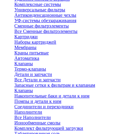
Комплексные системы
Универсальные фильтры
Антиконденсационные чехлы
УФ-системы обеззараживания
Сменные фильтрэлементы
Все Сменные фильтрэлементы
Картриджи
Наборы картриджей
Мембраны
Краны питьевые
Автоматика
Клапаны
Термо-клапаны
Детали и запчасти
Все Детали и запчасти
Запасные сетки к фильтрам и клапанам
Клапаны
Накопительные баки и детали к ним
Помпы и детали к ним
Соединители и переходники
Наполнители
Все Наполнители
Ионообменные смолы
Комплект фильтрующей загрузки
Таблетированная соль