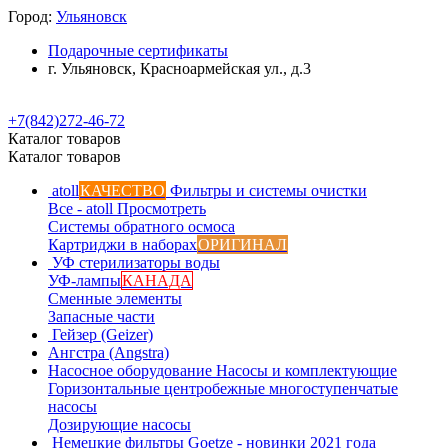
Город:
Ульяновск
Подарочные сертификаты
г. Ульяновск, Красноармейская ул., д.3
+7(842)272-46-72
Каталог товаров
Каталог товаров
atoll
КАЧЕСТВО
Фильтры и системы очистки
Все - atoll
Просмотреть
Системы обратного осмоса
Картриджи в наборах
ОРИГИНАЛ
УФ стерилизаторы воды
УФ-лампы
КАНАДА
Сменные элементы
Запасные части
Гейзер (Geizer)
Ангстра (Angstra)
Насосное оборудование
Насосы и комплектующие
Горизонтальные центробежные многоступенчатые
насосы
Дозирующие насосы
Немецкие фильтры
Goetze - новинки 2021 года