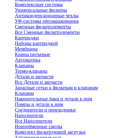
Комплексные системы
Универсальные фильтры
Антиконденсационные чехлы
УФ-системы обеззараживания
Сменные фильтрэлементы
Все Сменные фильтрэлементы
Картриджи
Наборы картриджей
Мембраны
Краны питьевые
Автоматика
Клапаны
Термо-клапаны
Детали и запчасти
Все Детали и запчасти
Запасные сетки к фильтрам и клапанам
Клапаны
Накопительные баки и детали к ним
Помпы и детали к ним
Соединители и переходники
Наполнители
Все Наполнители
Ионообменные смолы
Комплект фильтрующей загрузки
Таблетированная соль