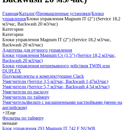
Главная
/
Каталог
/
Промышленные установки
/
Блоки
управления
/
Блоки управления Magnum IT (2") (Service 18,2
м3/час, Backwash 20 м3/час)
Категории
Категории
Блоки управления Magnum IT (2") (Service 18,2 м3/час,
Backwash 20 м3/час)
Адаптеры для ручного управления
Блоки управления Magnum Cv (1,5") (Service 18,2 м3/час,
Backwash 20 м3/час)
Блоки управления непрерывного действия TWIN или
DUPLEX
Полукомплекты и комплектующие Clack
Умягчители (Service 3,5 м3/час, Backwash 1,47м3/час)
Умягчители (Service 5,7 м3/час, Backwash 4,54 м3/час)
Умягчители по расходу
Умягчители по таймеру
Умягчитель/фильтр с расширенными настройками (меню на
английском)
+1
Еще
Фильтры по таймеру
меньше
Блок управления 293 Magnum IT 742 F NUWB