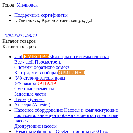
Город:
Ульяновск
Подарочные сертификаты
г. Ульяновск, Красноармейская ул., д.3
+7(842)272-46-72
Каталог товаров
Каталог товаров
atoll
КАЧЕСТВО
Фильтры и системы очистки
Все - atoll
Просмотреть
Системы обратного осмоса
Картриджи в наборах
ОРИГИНАЛ
УФ стерилизаторы воды
УФ-лампы
КАНАДА
Сменные элементы
Запасные части
Гейзер (Geizer)
Ангстра (Angstra)
Насосное оборудование
Насосы и комплектующие
Горизонтальные центробежные многоступенчатые
насосы
Дозирующие насосы
Немецкие фильтры
Goetze - новинки 2021 года