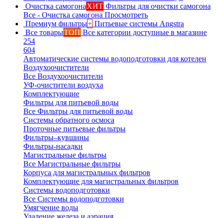
Очистка самогона
ХИТ
Фильтры для очистки самогона
Все - Очистка самогона
Просмотреть
Премиум фильтры
+
Питьевые системы Angstra
Все товары
ТОП
Все категории доступные в магазине
254
604
Автоматические системы водоподготовки для котелен
Воздухоочистители
Все Воздухоочистители
УФ-очистители воздуха
Комплектующие
Фильтры для питьевой воды
Все Фильтры для питьевой воды
Системы обратного осмоса
Проточные питьевые фильтры
Фильтры–кувшины
Фильтры-насадки
Магистральные фильтры
Все Магистральные фильтры
Корпуса для магистральных фильтров
Комплектующие для магистральных фильтров
Системы водоподготовки
Все Системы водоподготовки
Умягчение воды
Удаление железа и аэрация