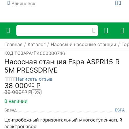
Ульяновск
Главная
/
Каталог
/
Насосы и насосные станции
/
Го
4000000746
КОД ТОВАРА:
Насосная станция Espa ASPRI15 R
5M PRESSDRIVE
Написать отзыв
38 000
Р
00
39 000
Р
00
-3%
В наличии
Бренд
ESPA
Центробежный горизонтальный многоступенчатый
электронасос