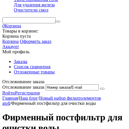
Для удаления железа
Очистители смол
0
Корзина
Товары в корзине:
Корзина пуста
Корзина
Оформить заказ
Аккаунт
Мой профиль
Заказы
Список сравнения
Отложенные товары
Отслеживание заказа
Отслеживание заказа
Войти
Регистрация
Главная
/
Наш блог
/
Новый набор фильтрэлементов
atoll
/
Фирменный постфильтр для очистки воды
Фирменный постфильтр для
очистки воды