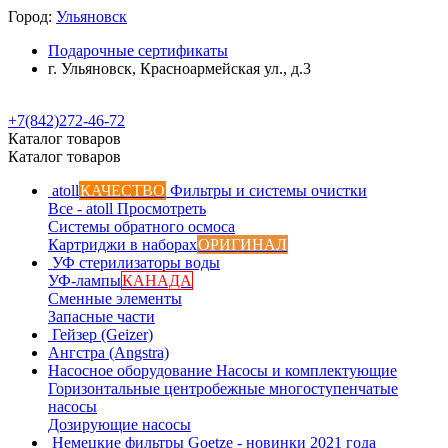
Город:
Ульяновск
Подарочные сертификаты
г. Ульяновск, Красноармейская ул., д.3
+7(842)272-46-72
Каталог товаров
Каталог товаров
atoll
КАЧЕСТВО
Фильтры и системы очистки
Все - atoll
Просмотреть
Системы обратного осмоса
Картриджи в наборах
ОРИГИНАЛ
УФ стерилизаторы воды
УФ-лампы
КАНАДА
Сменные элементы
Запасные части
Гейзер (Geizer)
Ангстра (Angstra)
Насосное оборудование
Насосы и комплектующие
Горизонтальные центробежные многоступенчатые
насосы
Дозирующие насосы
Немецкие фильтры
Goetze - новинки 2021 года