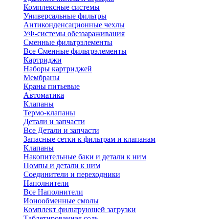
Комплексные системы
Универсальные фильтры
Антиконденсационные чехлы
УФ-системы обеззараживания
Сменные фильтрэлементы
Все Сменные фильтрэлементы
Картриджи
Наборы картриджей
Мембраны
Краны питьевые
Автоматика
Клапаны
Термо-клапаны
Детали и запчасти
Все Детали и запчасти
Запасные сетки к фильтрам и клапанам
Клапаны
Накопительные баки и детали к ним
Помпы и детали к ним
Соединители и переходники
Наполнители
Все Наполнители
Ионообменные смолы
Комплект фильтрующей загрузки
Таблетированная соль