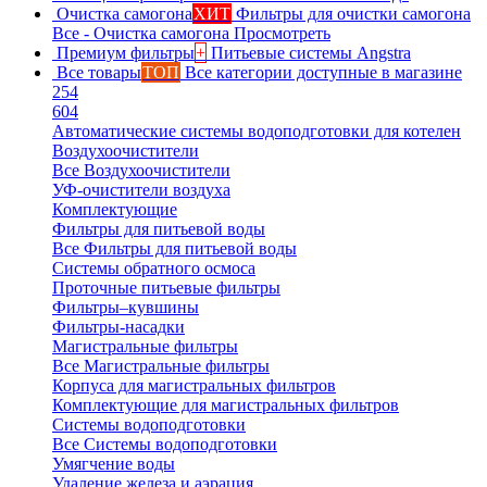
Очистка самогона
ХИТ
Фильтры для очистки самогона
Все - Очистка самогона
Просмотреть
Премиум фильтры
+
Питьевые системы Angstra
Все товары
ТОП
Все категории доступные в магазине
254
604
Автоматические системы водоподготовки для котелен
Воздухоочистители
Все Воздухоочистители
УФ-очистители воздуха
Комплектующие
Фильтры для питьевой воды
Все Фильтры для питьевой воды
Системы обратного осмоса
Проточные питьевые фильтры
Фильтры–кувшины
Фильтры-насадки
Магистральные фильтры
Все Магистральные фильтры
Корпуса для магистральных фильтров
Комплектующие для магистральных фильтров
Системы водоподготовки
Все Системы водоподготовки
Умягчение воды
Удаление железа и аэрация