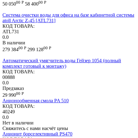
00
Р
00
Р
50 050
58 400
Система очистки воды для офиса на базе кабинетной системы
atoll Arctic Z-45 [ATL731]
КОД ТОВАРА:
ATL731
0.0
В наличии
00
Р
00
Р
279 384
299 128
Автоматический умягчитель воды Гейзер 1054 (полный
комплект готовый к монтажу)
КОД ТОВАРА:
00888
0.0
Предзаказ
00
Р
29 990
Анионообменная смола PA 510
КОД ТОВАРА:
40249
0.0
Нет в наличии
Свяжитесь с нами насчёт цены
Анионит борселективный PS470