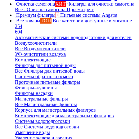
Очистка самогона
ХИТ
Фильтры для очистки самогона
Все - Очистка самогона
Просмотреть
Премиум фильтры
+
Питьевые системы Angstra
Все товары
ТОП
Все категории доступные в магазине
254
604
Автоматические системы водоподготовки для котелен
Воздухоочистители
Все Воздухоочистители
УФ-очистители воздуха
Комплектующие
Фильтры для питьевой воды
Все Фильтры для питьевой воды
Системы обратного осмоса
Проточные питьевые фильтры
Фильтры–кувшины
Фильтры-насадки
Магистральные фильтры
Все Магистральные фильтры
Корпуса для магистральных фильтров
Комплектующие для магистральных фильтров
Системы водоподготовки
Все Системы водоподготовки
Умягчение воды
Удаление железа и аэрация