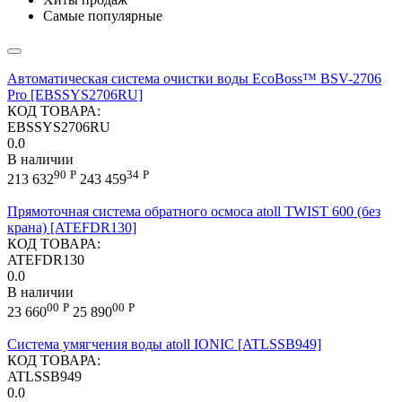
Самые популярные
Автоматическая система очистки воды EcoBoss™ BSV-2706
Pro [EBSSYS2706RU]
КОД ТОВАРА:
EBSSYS2706RU
0.0
В наличии
90
Р
34
Р
213 632
243 459
Прямоточная система обратного осмоса atoll TWIST 600 (без
крана) [ATEFDR130]
КОД ТОВАРА:
ATEFDR130
0.0
В наличии
00
Р
00
Р
23 660
25 890
Cистема умягчения воды atoll IONIC [ATLSSB949]
КОД ТОВАРА:
ATLSSB949
0.0