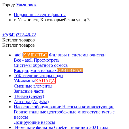
Город:
Ульяновск
Подарочные сертификаты
г. Ульяновск, Красноармейская ул., д.3
+7(842)272-46-72
Каталог товаров
Каталог товаров
atoll
КАЧЕСТВО
Фильтры и системы очистки
Все - atoll
Просмотреть
Системы обратного осмоса
Картриджи в наборах
ОРИГИНАЛ
УФ стерилизаторы воды
УФ-лампы
КАНАДА
Сменные элементы
Запасные части
Гейзер (Geizer)
Ангстра (Angstra)
Насосное оборудование
Насосы и комплектующие
Горизонтальные центробежные многоступенчатые
насосы
Дозирующие насосы
Немецкие фильтры
Goetze - новинки 2021 года