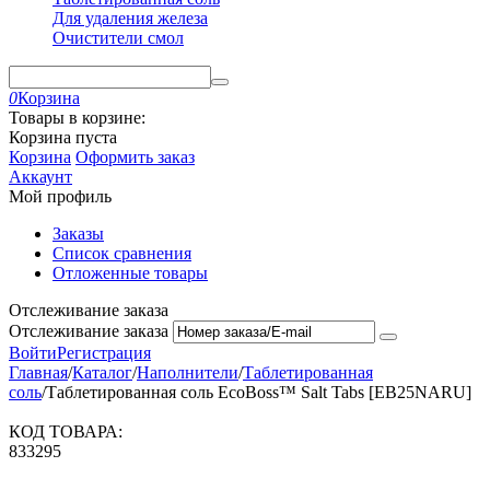
Для удаления железа
Очистители смол
0
Корзина
Товары в корзине:
Корзина пуста
Корзина
Оформить заказ
Аккаунт
Мой профиль
Заказы
Список сравнения
Отложенные товары
Отслеживание заказа
Отслеживание заказа
Войти
Регистрация
Главная
/
Каталог
/
Наполнители
/
Таблетированная
соль
/
Таблетированная соль EcoBoss™ Salt Tabs [EB25NARU]
КОД ТОВАРА:
833295