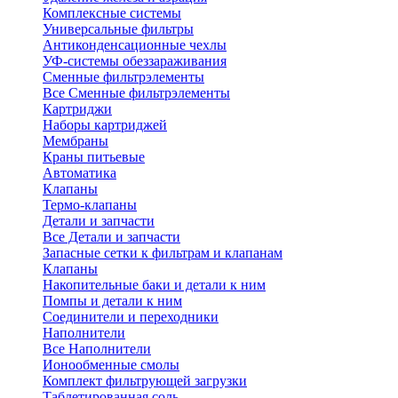
Комплексные системы
Универсальные фильтры
Антиконденсационные чехлы
УФ-системы обеззараживания
Сменные фильтрэлементы
Все Сменные фильтрэлементы
Картриджи
Наборы картриджей
Мембраны
Краны питьевые
Автоматика
Клапаны
Термо-клапаны
Детали и запчасти
Все Детали и запчасти
Запасные сетки к фильтрам и клапанам
Клапаны
Накопительные баки и детали к ним
Помпы и детали к ним
Соединители и переходники
Наполнители
Все Наполнители
Ионообменные смолы
Комплект фильтрующей загрузки
Таблетированная соль