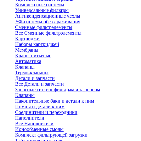
Комплексные системы
Универсальные фильтры
Антиконденсационные чехлы
УФ-системы обеззараживания
Сменные фильтрэлементы
Все Сменные фильтрэлементы
Картриджи
Наборы картриджей
Мембраны
Краны питьевые
Автоматика
Клапаны
Термо-клапаны
Детали и запчасти
Все Детали и запчасти
Запасные сетки к фильтрам и клапанам
Клапаны
Накопительные баки и детали к ним
Помпы и детали к ним
Соединители и переходники
Наполнители
Все Наполнители
Ионообменные смолы
Комплект фильтрующей загрузки
Таблетированная соль