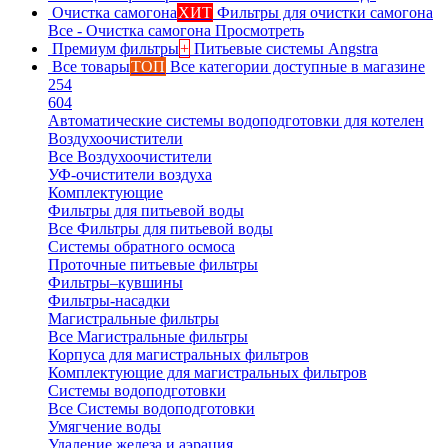
Очистка самогона
ХИТ
Фильтры для очистки самогона
Все - Очистка самогона
Просмотреть
Премиум фильтры
+
Питьевые системы Angstra
Все товары
ТОП
Все категории доступные в магазине
254
604
Автоматические системы водоподготовки для котелен
Воздухоочистители
Все Воздухоочистители
УФ-очистители воздуха
Комплектующие
Фильтры для питьевой воды
Все Фильтры для питьевой воды
Системы обратного осмоса
Проточные питьевые фильтры
Фильтры–кувшины
Фильтры-насадки
Магистральные фильтры
Все Магистральные фильтры
Корпуса для магистральных фильтров
Комплектующие для магистральных фильтров
Системы водоподготовки
Все Системы водоподготовки
Умягчение воды
Удаление железа и аэрация