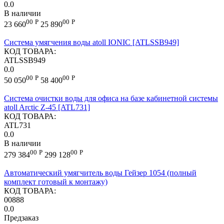
0.0
В наличии
00
Р
00
Р
23 660
25 890
Cистема умягчения воды atoll IONIC [ATLSSB949]
КОД ТОВАРА:
ATLSSB949
0.0
00
Р
00
Р
50 050
58 400
Система очистки воды для офиса на базе кабинетной системы
atoll Arctic Z-45 [ATL731]
КОД ТОВАРА:
ATL731
0.0
В наличии
00
Р
00
Р
279 384
299 128
Автоматический умягчитель воды Гейзер 1054 (полный
комплект готовый к монтажу)
КОД ТОВАРА:
00888
0.0
Предзаказ