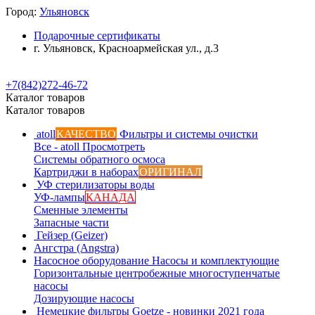
Город:
Ульяновск
Подарочные сертификаты
г. Ульяновск, Красноармейская ул., д.3
+7(842)272-46-72
Каталог товаров
Каталог товаров
atoll
КАЧЕСТВО
Фильтры и системы очистки
Все - atoll
Просмотреть
Системы обратного осмоса
Картриджи в наборах
ОРИГИНАЛ
УФ стерилизаторы воды
УФ-лампы
КАНАДА
Сменные элементы
Запасные части
Гейзер (Geizer)
Ангстра (Angstra)
Насосное оборудование
Насосы и комплектующие
Горизонтальные центробежные многоступенчатые
насосы
Дозирующие насосы
Немецкие фильтры
Goetze - новинки 2021 года