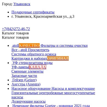
Город:
Ульяновск
Подарочные сертификаты
г. Ульяновск, Красноармейская ул., д.3
+7(842)272-46-72
Каталог товаров
Каталог товаров
atoll
КАЧЕСТВО
Фильтры и системы очистки
Все - atoll
Просмотреть
Системы обратного осмоса
Картриджи в наборах
ОРИГИНАЛ
УФ стерилизаторы воды
УФ-лампы
КАНАДА
Сменные элементы
Запасные части
Гейзер (Geizer)
Ангстра (Angstra)
Насосное оборудование
Насосы и комплектующие
Горизонтальные центробежные многоступенчатые
насосы
Дозирующие насосы
Немецкие фильтры
Goetze - новинки 2021 года