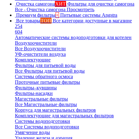
Очистка самогона
ХИТ
Фильтры для очистки самогона
Все - Очистка самогона
Просмотреть
Премиум фильтры
+
Питьевые системы Angstra
Все товары
ТОП
Все категории доступные в магазине
254
604
Автоматические системы водоподготовки для котелен
Воздухоочистители
Все Воздухоочистители
УФ-очистители воздуха
Комплектующие
Фильтры для питьевой воды
Все Фильтры для питьевой воды
Системы обратного осмоса
Проточные питьевые фильтры
Фильтры–кувшины
Фильтры-насадки
Магистральные фильтры
Все Магистральные фильтры
Корпуса для магистральных фильтров
Комплектующие для магистральных фильтров
Системы водоподготовки
Все Системы водоподготовки
Умягчение воды
Удаление железа и аэрация