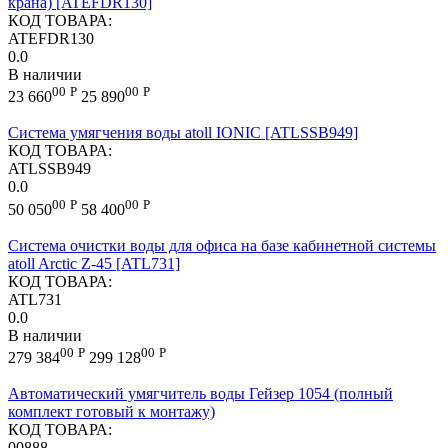
крана) [ATEFDR130]
КОД ТОВАРА:
ATEFDR130
0.0
В наличии
00
Р
00
Р
23 660
25 890
Cистема умягчения воды atoll IONIC [ATLSSB949]
КОД ТОВАРА:
ATLSSB949
0.0
00
Р
00
Р
50 050
58 400
Система очистки воды для офиса на базе кабинетной системы
atoll Arctic Z-45 [ATL731]
КОД ТОВАРА:
ATL731
0.0
В наличии
00
Р
00
Р
279 384
299 128
Автоматический умягчитель воды Гейзер 1054 (полный
комплект готовый к монтажу)
КОД ТОВАРА:
00888