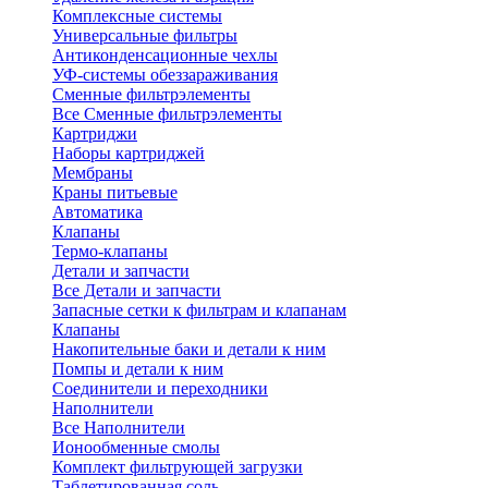
Комплексные системы
Универсальные фильтры
Антиконденсационные чехлы
УФ-системы обеззараживания
Сменные фильтрэлементы
Все Сменные фильтрэлементы
Картриджи
Наборы картриджей
Мембраны
Краны питьевые
Автоматика
Клапаны
Термо-клапаны
Детали и запчасти
Все Детали и запчасти
Запасные сетки к фильтрам и клапанам
Клапаны
Накопительные баки и детали к ним
Помпы и детали к ним
Соединители и переходники
Наполнители
Все Наполнители
Ионообменные смолы
Комплект фильтрующей загрузки
Таблетированная соль