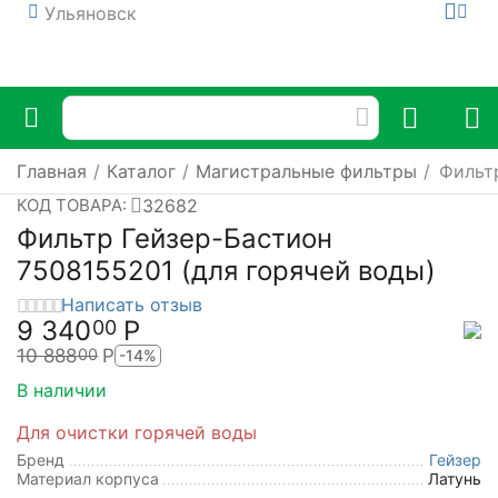
Ульяновск
Главная
/
Каталог
/
Магистральные фильтры
/
Фильт
32682
КОД ТОВАРА:
Фильтр Гейзер-Бастион
7508155201 (для горячей воды)
Написать отзыв
9 340
Р
00
10 888
Р
00
-14%
В наличии
Для очистки горячей воды
Бренд
Гейзер
Материал корпуса
Латунь