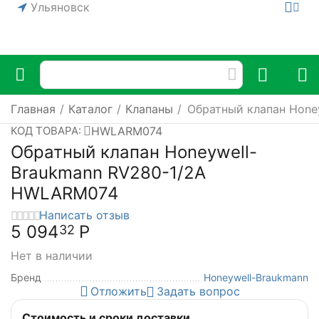
Ульяновск
Главная
/
Каталог
/
Клапаны
/
Обратный клапан Hone
HWLARM074
КОД ТОВАРА:
Обратный клапан Honeywell-
Braukmann RV280-1/2A
HWLARM074
Написать отзыв
5 094
Р
32
Нет в наличии
Бренд
Honeywell-Braukmann
Отложить
Задать вопрос
Стоимость и сроки доставки