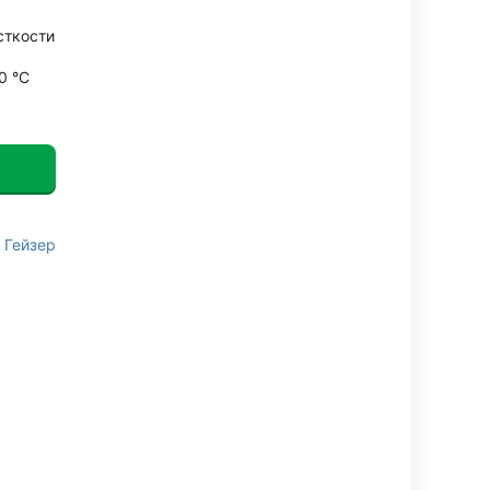
сткости
0 °С
Гейзер