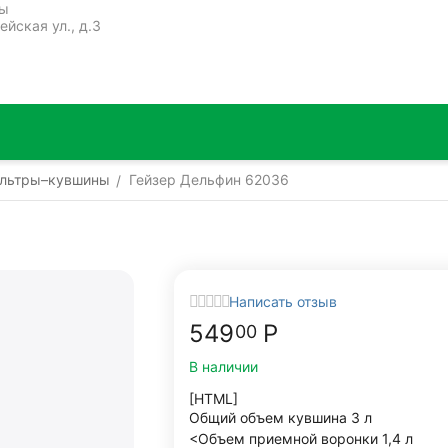
ты
ейская ул., д.3
льтры–кувшины
Гейзер Дельфин 62036
/
Написать отзыв
549
Р
00
В наличии
[HTML]
Общий объем кувшина 3 л
<Объем приемной воронки 1,4 л