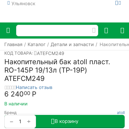
Ульяновск
Главная
/
Каталог
/
Детали и запчасти
/
Накопительны
ATEFCM249
КОД ТОВАРА:
Накопительный бак atoll пласт.
RO-145P 19/13л (TP-19P)
ATEFCM249
Написать отзыв
6 240
Р
00
В наличии
Бренд
atoll
+
−
В корзину