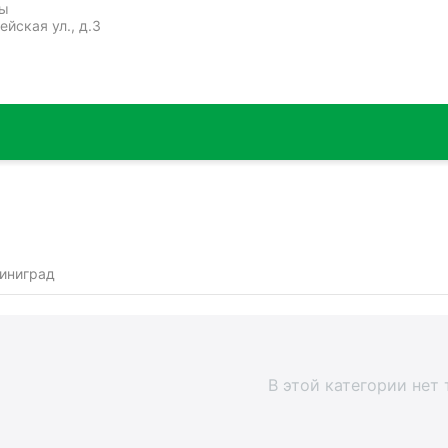
ты
ейская ул., д.3
иниград
В этой категории нет