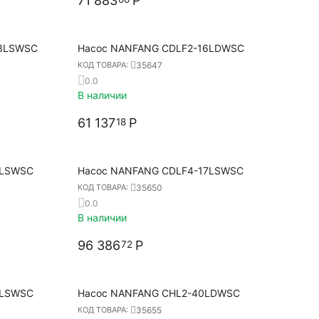
71 883
Р
13LSWSC
Насос NANFANG CDLF2-16LDWSC
35647
КОД ТОВАРА:
0.0
В наличии
61 137
Р
18
7LSWSC
Насос NANFANG CDLF4-17LSWSC
35650
КОД ТОВАРА:
0.0
В наличии
96 386
Р
72
5LSWSC
Насос NANFANG CHL2-40LDWSC
35655
КОД ТОВАРА: