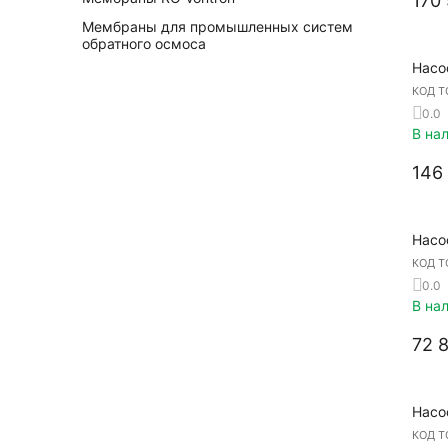
170
Мембраны для промышленных систем
обратного осмоса
Насо
КОД Т
0.0
В на
146
Насо
КОД Т
0.0
В на
72 
Насо
КОД Т