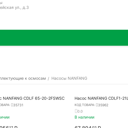
ты
ейская ул., д.3
плектующие к осмосам
Насосы NANFANG
/
с NANFANG CDLF 65-20-2FSWSC
Насос NANFANG CDLF1-21
35731
35962
ОВАРА:
КОД ТОВАРА:
0.0
личии
В наличии
17
02