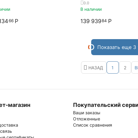
0.0
личии
В наличии
134
Р
139 939
Р
66
84
Показать еще 3
НАЗАД
1
2
В
ет-магазин
Покупательский серв
Ваши заказы
Отложенные
доставка
Список сравнения
 связь
ые сертификаты