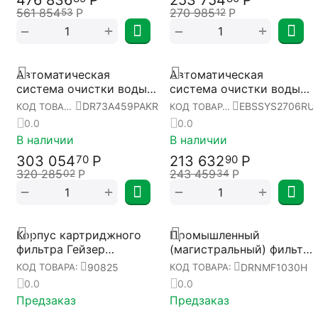
476 836
Р
253 754
Р
561 854
Р
270 985
Р
53
12
+
+
−
−
Автоматическая
Автоматическая
система очистки воды
система очистки воды
Diron™ DR-459S Pro для
EcoBoss™ BSV-2706 Pro
DR73A459PAKRU
EBSSYS2706RU
КОД ТОВАРА:
КОД ТОВАРА:
крышных котелен
[EBSSYS2706RU]
0.0
0.0
[DR73A459PAKRU]
В наличии
В наличии
303 054
Р
213 632
Р
70
90
320 285
Р
243 459
Р
02
34
+
+
−
−
Корпус картриджного
Промышленный
фильтра Гейзер
(магистральный) фильтр
Магистраль-S 11x30SL
Diron™ DR-1030 Pro Max
90825
DRNMF1030H
КОД ТОВАРА:
КОД ТОВАРА:
[90825]
для очистки жидких
0.0
0.0
сред высокой
Предзаказ
Предзаказ
производительности [DR