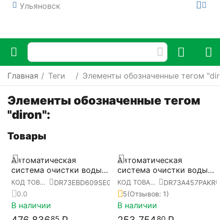
Ульяновск
Главная
/
Теги
/
Элементы обозначенные тегом "dir
Элементы обозначенные тегом
"diron":
Товары
Автоматическая
Автоматическая
система очистки воды
система очистки воды
Diron™ DR-2609S Pro для
Diron™ DR-457S Pro для
DR73EBD609SEGRU
DR73A457PAKR
КОД ТОВАРА:
КОД ТОВАРА:
современных
крышных котелен
0.0
5
(Отзывов: 1)
теплогенераторных
[DR73A457PAKRU]
В наличии
В наличии
узлов (котелен)
[DR73EBD609SEGRU]
85
80