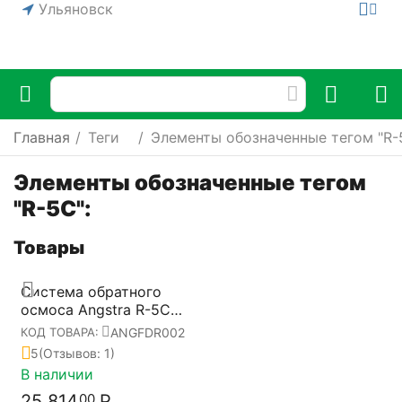
Ульяновск
Главная
/
Теги
/
Элементы обозначенные тегом "R-
Элементы обозначенные тегом
"R-5C":
Товары
Система обратного
осмоса Angstra R-5C
ANGFDR002
ANGFDR002
КОД ТОВАРА:
5
(Отзывов: 1)
В наличии
25 814
Р
00