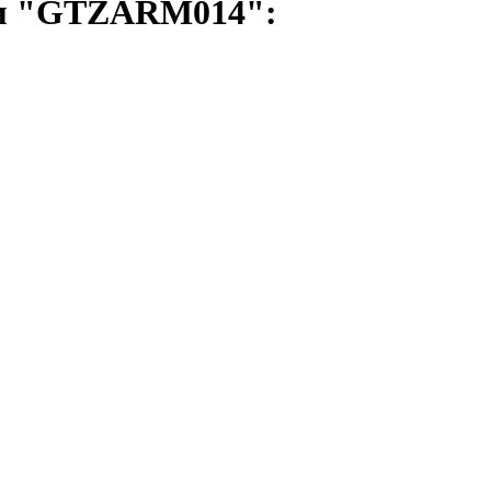
ом "GTZARM014":