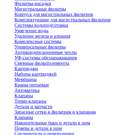
Фильтры-насадки
Магистральные фильтры
Корпуса для магистральных фильтров
Комплектующие для магистральных фильтров
Системы водоподготовки
Умягчение воды
Удаление железа и аэрация
Комплексные системы
Универсальные фильтры
Антиконденсационные чехлы
УФ-системы обеззараживания
Сменные фильтрэлементы
Картриджи
Наборы картриджей
Мембраны
Краны питьевые
Автоматика
Клапаны
Термо-клапаны
Детали и запчасти
Запасные сетки к фильтрам и клапанам
Клапаны
Накопительные баки и детали к ним
Помпы и детали к ним
Соединители и переходники