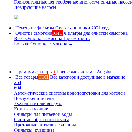
Горизонтальные центробежные многоступенчатые насос
Дозирующие насосы
Немецкие фильтры
Goetze - новинки 2021 года
Очистка самогона
ХИТ
Фильтры для очистки самогона
Все - Очистка самогона
Просмотреть
Больше Очистка самогона
→
Премиум фильтры
+
Питьевые системы Angstra
Все товары
ТОП
Все категории доступные в магазине
254
604
Автоматические системы водоподготовки для котелен
Воздухоочистители
УФ-очистители воздуха
Комплектующие
Фильтры для питьевой воды
Системы обратного осмоса
Проточные питьевые фильтры
Фильтры–кувшины