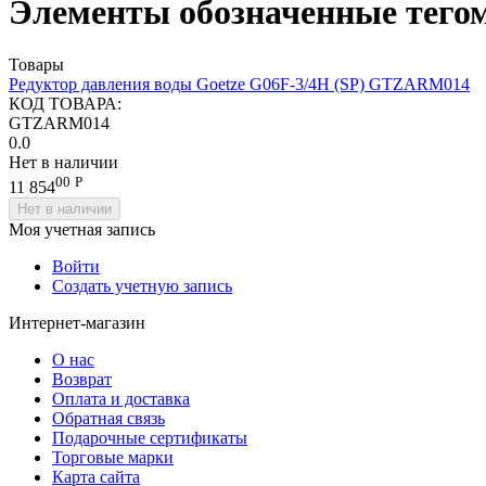
Элементы обозначенные тег
Товары
Редуктор давления воды Goetze G06F-3/4H (SP) GTZARM014
КОД ТОВАРА:
GTZARM014
0.0
Нет в наличии
00
Р
11 854
Нет в наличии
Моя учетная запись
Войти
Создать учетную запись
Интернет-магазин
О нас
Возврат
Оплата и доставка
Обратная связь
Подарочные сертификаты
Торговые марки
Карта сайта