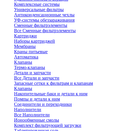
Комплексные системы
Универсальные фильтры
Антиконденсационные чехлы
УФ-системы обеззараживания
Сменные фильтрэлементы
Все Сменные фильтрэлементы
Картриджи
Наборы картриджей
Мембраны
Краны питьевые
Автоматика
Клапаны
Термо-клапаны
Детали и запчасти
Все Детали и запчасти
Запасные сетки к фильтрам и клапанам
Клапаны
Накопительные баки и детали к ним
Помпы и детали к ним
Соединители и переходники
Наполнители
Все Наполнители
Ионообменные смолы
Комплект фильтрующей загрузки
Таблетированная соль