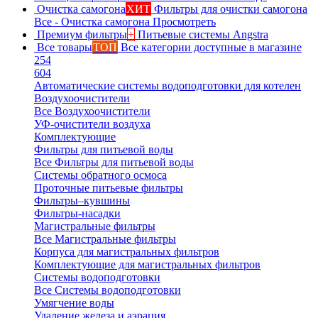
Очистка самогона
ХИТ
Фильтры для очистки самогона
Все - Очистка самогона
Просмотреть
Премиум фильтры
+
Питьевые системы Angstra
Все товары
ТОП
Все категории доступные в магазине
254
604
Автоматические системы водоподготовки для котелен
Воздухоочистители
Все Воздухоочистители
УФ-очистители воздуха
Комплектующие
Фильтры для питьевой воды
Все Фильтры для питьевой воды
Системы обратного осмоса
Проточные питьевые фильтры
Фильтры–кувшины
Фильтры-насадки
Магистральные фильтры
Все Магистральные фильтры
Корпуса для магистральных фильтров
Комплектующие для магистральных фильтров
Системы водоподготовки
Все Системы водоподготовки
Умягчение воды
Удаление железа и аэрация