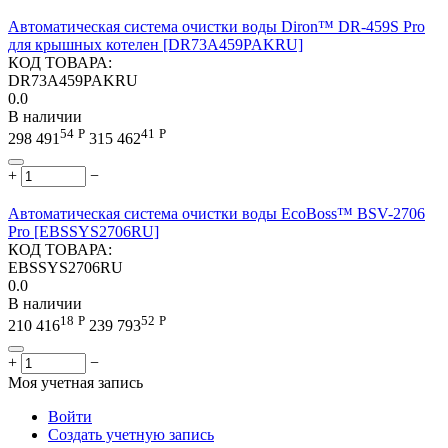
Автоматическая система очистки воды Diron™ DR-459S Pro
для крышных котелен [DR73A459PAKRU]
КОД ТОВАРА:
DR73A459PAKRU
0.0
В наличии
54
Р
41
Р
298 491
315 462
+
−
Автоматическая система очистки воды EcoBoss™ BSV-2706
Pro [EBSSYS2706RU]
КОД ТОВАРА:
EBSSYS2706RU
0.0
В наличии
18
Р
52
Р
210 416
239 793
+
−
Моя учетная запись
Войти
Создать учетную запись