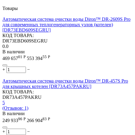
Товары
Автоматическая система очистки воды Diron™ DR-2609S Pro
для современных теплогенераторных узлов (котелен)
[DR73EBD609SEGRU]
КОД ТОВАРА:
DR73EBD609SEGRU
0.0
В наличии
01
Р
55
Р
469 657
553 394
+
−
Автоматическая система очистки воды Diron™ DR-457S Pro
для крышных котелен [DR73A457PAKRU]
КОД ТОВАРА:
DR73A457PAKRU
5
(Отзывов: 1)
В наличии
96
Р
83
Р
249 933
266 904
+
−