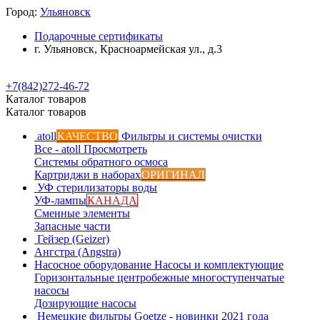
Город:
Ульяновск
Подарочные сертификаты
г. Ульяновск, Красноармейская ул., д.3
+7(842)272-46-72
Каталог товаров
Каталог товаров
atoll
КАЧЕСТВО
Фильтры и системы очистки
Все - atoll
Просмотреть
Системы обратного осмоса
Картриджи в наборах
ОРИГИНАЛ
УФ стерилизаторы воды
УФ-лампы
КАНАДА
Сменные элементы
Запасные части
Гейзер (Geizer)
Ангстра (Angstra)
Насосное оборудование
Насосы и комплектующие
Горизонтальные центробежные многоступенчатые
насосы
Дозирующие насосы
Немецкие фильтры
Goetze - новинки 2021 года