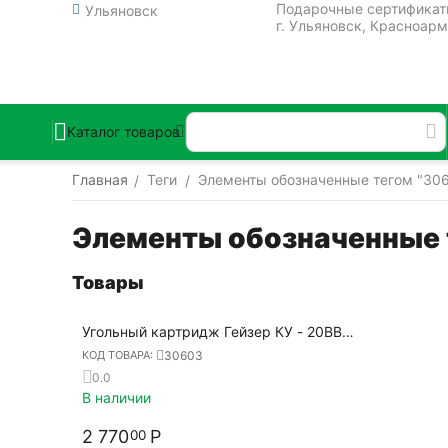
Подарочные сертифика
Ульяновск
г. Ульяновск, Красноарм
Каталог товаров
Главная
Теги
Элементы обозначенные тегом "306
/
/
Элементы обозначенные 
Товары
Угольный картридж Гейзер КУ - 20BB
(гранулированный уголь), 30603
30603
КОД ТОВАРА:
0.0
В наличии
2 770
Р
00