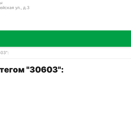
ты
ейская ул., д.3
03":
тегом "30603":