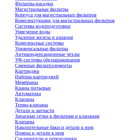
Фильтры-насадки
Магистральные фильтры
Корпуса для магистральных фильтров
Комплектующие для магистральных фильтров
Системы водоподготовки
Умягчение воды
Удаление железа и аэрация
Комплексные системы
Универсальные фильтры
Антиконденсационные чехлы
УФ-системы обеззараживания
Сменные фильтрэлементы
Картриджи
Наборы картриджей
Мембраны
Краны питьевые
Автоматика
Клапаны
Термо-клапаны
Детали и запчасти
Запасные сетки к фильтрам и клапанам
Клапаны
Накопительные баки и детали к ним
Помпы и детали к ним
Соединители и переходники