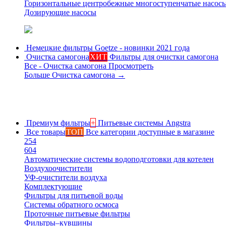
Горизонтальные центробежные многоступенчатые насос
Дозирующие насосы
Немецкие фильтры
Goetze - новинки 2021 года
Очистка самогона
ХИТ
Фильтры для очистки самогона
Все - Очистка самогона
Просмотреть
Больше Очистка самогона
→
Премиум фильтры
+
Питьевые системы Angstra
Все товары
ТОП
Все категории доступные в магазине
254
604
Автоматические системы водоподготовки для котелен
Воздухоочистители
УФ-очистители воздуха
Комплектующие
Фильтры для питьевой воды
Системы обратного осмоса
Проточные питьевые фильтры
Фильтры–кувшины